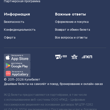
Партнерская программа
Информация
Важные ответы
Безопасность
Оформление и покупка
Конфиденциальность
Возврат и обмен билета
Оферта
Все вопросы и ответы
©
2011–2026
Купибилет
Дешёвые билеты на самолёт и поезд, бронирование и онлайн-заказ
Ж/Д билеты предоставляются партнёрами, в том числе
с использованием веб-системы ООО «РЖД – Цифровые
пассажирские решения» на основании договора № ЦПР-1282
от 04.04.2024 заключенного с Поставщиком услуг и Договора