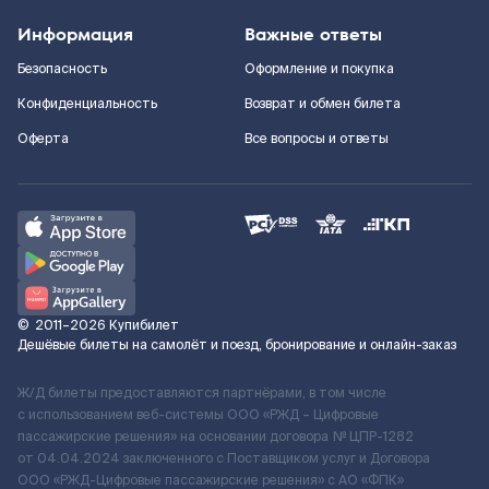
Информация
Важные ответы
Безопасность
Оформление и покупка
Конфиденциальность
Возврат и обмен билета
Оферта
Все вопросы и ответы
©
2011–2026
Купибилет
Дешёвые билеты на самолёт и поезд, бронирование и онлайн-заказ
Ж/Д билеты предоставляются партнёрами, в том числе
с использованием веб-системы ООО «РЖД – Цифровые
пассажирские решения» на основании договора № ЦПР-1282
от 04.04.2024 заключенного с Поставщиком услуг и Договора
ООО «РЖД-Цифровые пассажирские решения» c АО «ФПК»