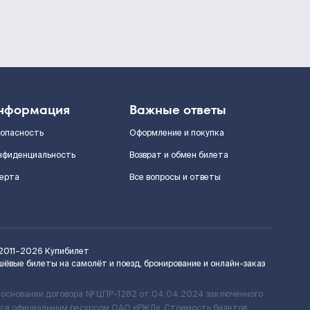
нформация
Важные ответы
зопасность
Оформление и покупка
нфиденциальность
Возврат и обмен билета
ерта
Все вопросы и ответы
2011–2026
Купибилет
шёвые билеты на самолёт и поезд, бронирование и онлайн-заказ
 основании договора № ЦПР-1282 от 04.04.2024 заключенного
ется официальным ресурсом ОАО «РЖД». Стоимость билетов