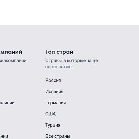
омпаний
Топ стран
виакомпании
Страны, в которые чаще
всего летают
Россия
Испания
иалинии
Германия
США
Турция
ании
Все страны