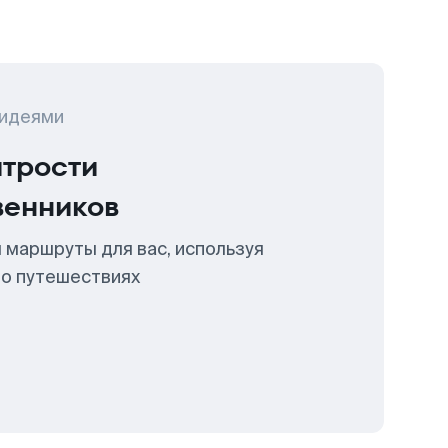
 идеями
итрости
венников
 маршруты для вас, используя
 о путешествиях