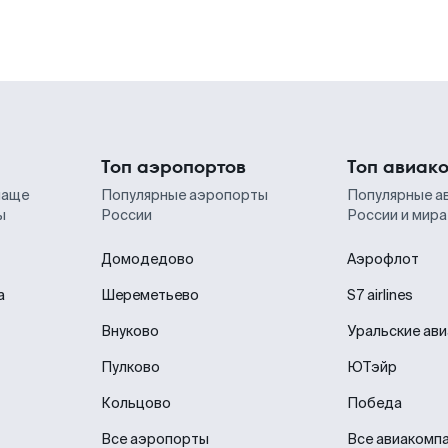
Топ аэропортов
Топ авиак
чаще
Популярные аэропорты
Популярные а
ы
России
России и мира
Домодедово
Аэрофлот
а
Шереметьево
S7 airlines
Внуково
Уральские ав
Пулково
ЮТэйр
Кольцово
Победа
Все аэропорты
Все авиакомп