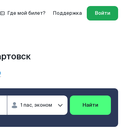
Где мой билет?
Поддержка
Войти
артовск
ы
Найти