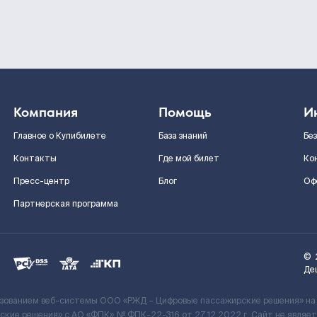
Компания
Помощь
И
Главное о Купибилете
База знаний
Бе
Контакты
Где мой билет
Ко
Пресс-центр
Блог
Оф
Партнерская программа
©
Де
ьзованием веб-системы ООО «РЖД – Цифровые пассажирские решения» на
кие решения» c АО «ФПК» № ФПК-22-316 от 27.12.2022 г. Сайт не явля