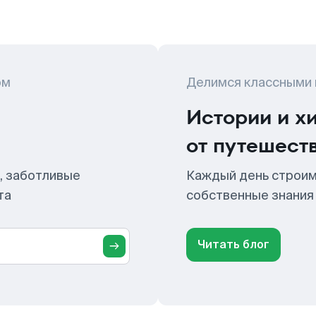
ом
Делимся классными
Истории и х
от путешест
, заботливые
Каждый день строим
та
собственные знания
Читать блог