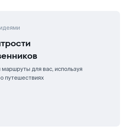
 идеями
итрости
венников
 маршруты для вас, используя
 о путешествиях