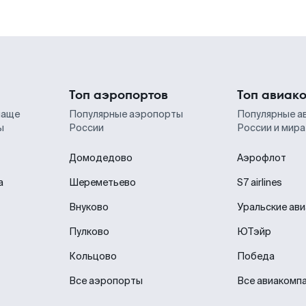
Топ аэропортов
Топ авиак
чаще
Популярные аэропорты
Популярные а
ы
России
России и мира
Домодедово
Аэрофлот
а
Шереметьево
S7 airlines
Внуково
Уральские ав
Пулково
ЮТэйр
Кольцово
Победа
Все аэропорты
Все авиакомп