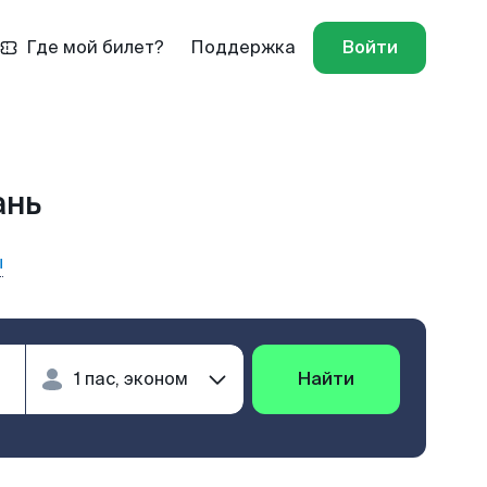
Где мой билет?
Поддержка
Войти
ань
ы
Найти