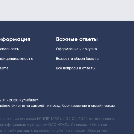
нформация
Важные ответы
зопасность
Оформление и покупка
нфиденциальность
Возврат и обмен билета
ерта
Все вопросы и ответы
2011–2026
Купибилет
шёвые билеты на самолёт и поезд, бронирование и онлайн-заказ
 основании договора № ЦПР-1282 от 04.04.2024 заключенного
ется официальным ресурсом ОАО «РЖД». Стоимость билетов
ретензий граждан о возмещении убытков просим обращаться