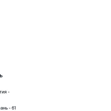
ь
тия -
нь - 61