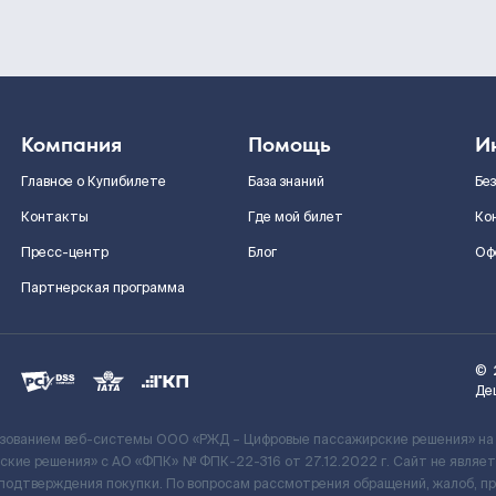
Компания
Помощь
И
Главное о Купибилете
База знаний
Бе
Контакты
Где мой билет
Ко
Пресс-центр
Блог
Оф
Партнерская программа
©
Де
ьзованием веб-системы ООО «РЖД – Цифровые пассажирские решения» на
кие решения» c АО «ФПК» № ФПК-22-316 от 27.12.2022 г. Сайт не явля
 подтверждения покупки. По вопросам рассмотрения обращений, жалоб, п