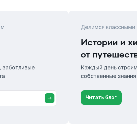
ом
Делимся классными
Истории и х
от путешест
, заботливые
Каждый день строим
та
собственные знания
Читать блог