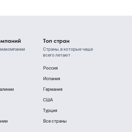
омпаний
Топ стран
виакомпании
Страны, в которые чаще
всего летают
Россия
Испания
иалинии
Германия
США
Турция
ании
Все страны