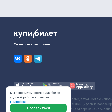
Сервис билетных лазеек
Мы используем cookies для более
удобной работы с сайтом.
Ж/Д билеты предоставляются партнёрами, в том числе с испол
Подробнее
с Поставщиком услуг и Договора ООО «РЖД-Цифровые пассажирс
Согласиться
включает сервисный сбор. Итоговая цена отображена на экране