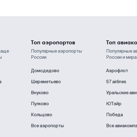
Топ аэропортов
Топ авиак
чаще
Популярные аэропорты
Популярные а
ы
России
России и мира
Домодедово
Аэрофлот
а
Шереметьево
S7 airlines
Внуково
Уральские ав
Пулково
ЮТэйр
Кольцово
Победа
Все аэропорты
Все авиакомп