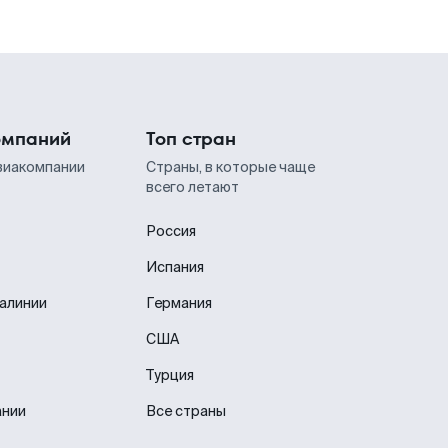
омпаний
Топ стран
виакомпании
Страны, в которые чаще
всего летают
Россия
Испания
иалинии
Германия
США
Турция
ании
Все страны