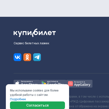
Сервис билетных лазеек
Мы используем cookies для более
удобной работы с сайтом.
Ж/Д билеты предоставляются партнёрами, в том числе с испол
Подробнее
с Поставщиком услуг и Договора ООО «РЖД-Цифровые пассажирс
Согласиться
включает сервисный сбор. Итоговая цена отображена на экране