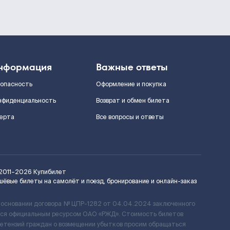
нформация
Важные ответы
зопасность
Оформление и покупка
нфиденциальность
Возврат и обмен билета
ерта
Все вопросы и ответы
2011–2026
Купибилет
шёвые билеты на самолёт и поезд, бронирование и онлайн-заказ
 основании договора № ЦПР-1282 от 04.04.2024 заключенного
ется официальным ресурсом ОАО «РЖД». Стоимость билетов
ретензий граждан о возмещении убытков просим обращаться