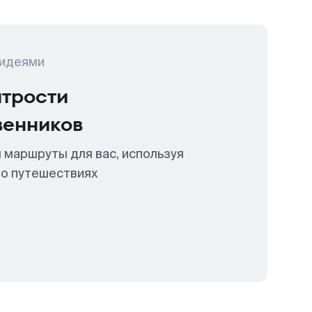
 идеями
итрости
венников
 маршруты для вас, используя
 о путешествиях