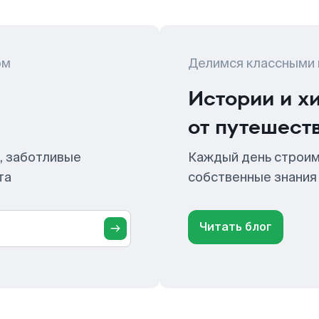
ом
Делимся классными
Истории и х
от путешест
, заботливые
Каждый день строим
та
собственные знания
Читать блог