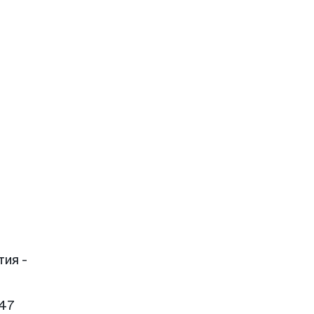
тия -
 47