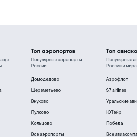
Топ аэропортов
Топ авиак
чаще
Популярные аэропорты
Популярные а
ы
России
России и мира
Домодедово
Аэрофлот
а
Шереметьево
S7 airlines
Внуково
Уральские ав
Пулково
ЮТэйр
Кольцово
Победа
Все аэропорты
Все авиакомп