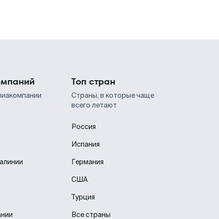
омпаний
Топ стран
виакомпании
Страны, в которые чаще
всего летают
Россия
Испания
иалинии
Германия
США
Турция
ании
Все страны