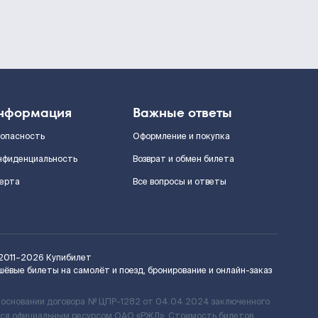
нформация
Важные ответы
зопасность
Оформление и покупка
нфиденциальность
Возврат и обмен билета
ерта
Все вопросы и ответы
2011–2026
Купибилет
шёвые билеты на самолёт и поезд, бронирование и онлайн-заказ
 основании договора № ЦПР-1282 от 04.04.2024 заключенного
ется официальным ресурсом ОАО «РЖД». Стоимость билетов