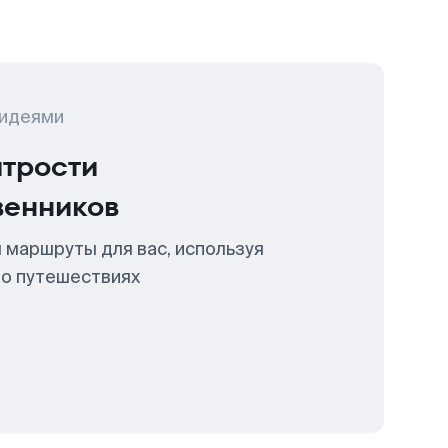
 идеями
итрости
венников
 маршруты для вас, используя
 о путешествиях