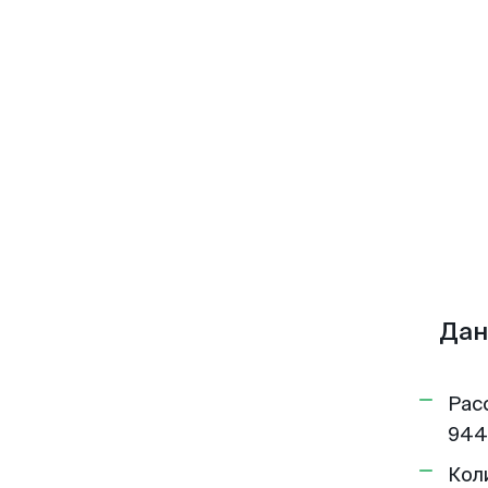
Дан
Рас
944
Кол