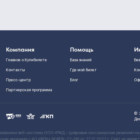
Компания
Помощь
И
Главное о Купибилете
База знаний
Бе
Контакты
Где мой билет
Ко
Пресс-центр
Блог
Оф
Партнерская программа
©
Де
ьзованием веб-системы ООО «РЖД – Цифровые пассажирские решения» на
кие решения» c АО «ФПК» № ФПК-22-316 от 27.12.2022 г. Сайт не явля