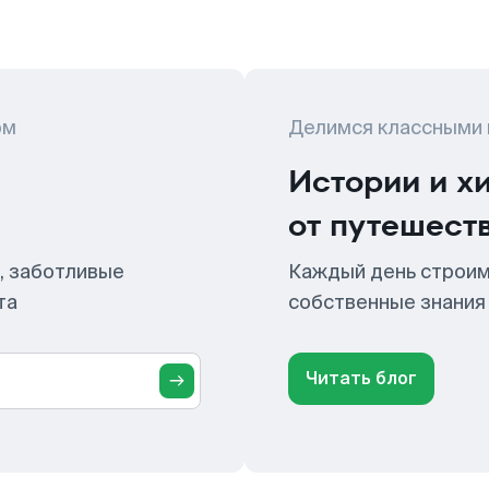
ом
Делимся классными
Истории и х
от путешест
, заботливые
Каждый день строим
та
собственные знания
Читать блог