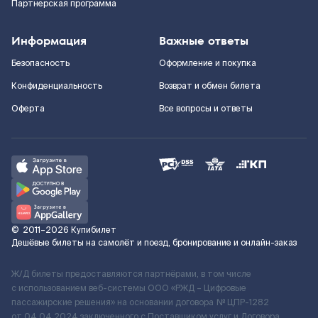
Партнерская программа
Информация
Важные ответы
Безопасность
Оформление и покупка
Конфиденциальность
Возврат и обмен билета
Оферта
Все вопросы и ответы
©
2011–2026
Купибилет
Дешёвые билеты на самолёт и поезд, бронирование и онлайн-заказ
Ж/Д билеты предоставляются партнёрами, в том числе
с использованием веб-системы ООО «РЖД – Цифровые
пассажирские решения» на основании договора № ЦПР-1282
от 04.04.2024 заключенного с Поставщиком услуг и Договора