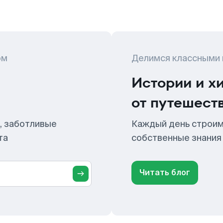
ом
Делимся классными
Истории и х
от путешест
, заботливые
Каждый день строим
та
собственные знания
Читать блог