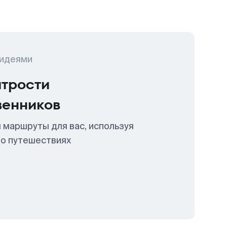
 идеями
итрости
венников
 маршруты для вас, используя
 о путешествиях