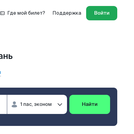
Где мой билет?
Поддержка
Войти
ань
ы
Найти