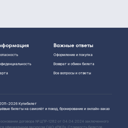
нформация
Важные ответы
зопасность
Оформление и покупка
нфиденциальность
Возврат и обмен билета
ерта
Все вопросы и ответы
2011–2026
Купибилет
шёвые билеты на самолёт и поезд, бронирование и онлайн-заказ
 основании договора № ЦПР-1282 от 04.04.2024 заключенного
ется официальным ресурсом ОАО «РЖД». Стоимость билетов