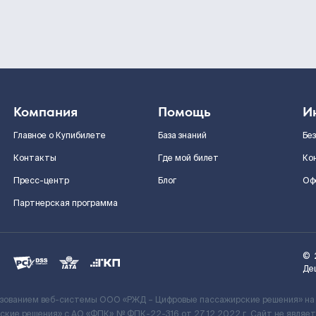
Компания
Помощь
И
Главное о Купибилете
База знаний
Бе
Контакты
Где мой билет
Ко
Пресс-центр
Блог
Оф
Партнерская программа
©
Де
ьзованием веб-системы ООО «РЖД – Цифровые пассажирские решения» на
кие решения» c АО «ФПК» № ФПК-22-316 от 27.12.2022 г. Сайт не явля