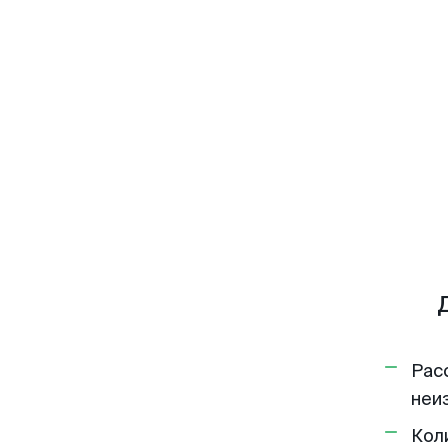
Рас
неи
Кол