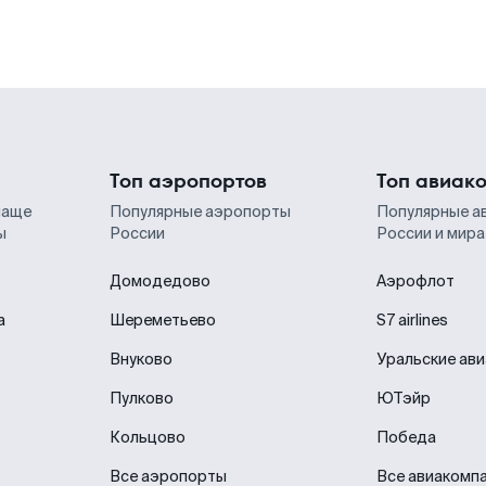
Топ аэропортов
Топ авиак
чаще
Популярные аэропорты
Популярные а
ы
России
России и мира
Домодедово
Аэрофлот
а
Шереметьево
S7 airlines
Внуково
Уральские ав
Пулково
ЮТэйр
Кольцово
Победа
Все аэропорты
Все авиакомп