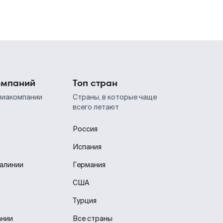
омпаний
Топ стран
виакомпании
Страны, в которые чаще
всего летают
Россия
Испания
иалинии
Германия
США
Турция
ании
Все страны