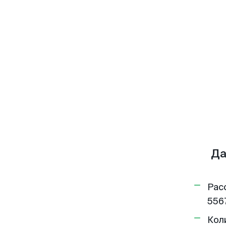
Да
Рас
5567
Кол