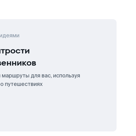
 идеями
итрости
венников
 маршруты для вас, используя
 о путешествиях