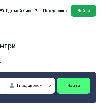
Где мой билет?
Поддержка
Войти
юнгри
ы
Найти