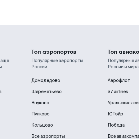
Топ аэропортов
Топ авиак
чаще
Популярные аэропорты
Популярные а
ы
России
России и мира
Домодедово
Аэрофлот
а
Шереметьево
S7 airlines
Внуково
Уральские ав
Пулково
ЮТэйр
Кольцово
Победа
Все аэропорты
Все авиакомп