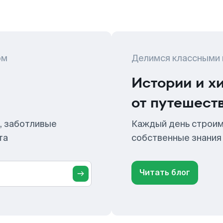
ом
Делимся классными
Истории и х
от путешест
, заботливые
Каждый день строим
та
собственные знания
Читать блог