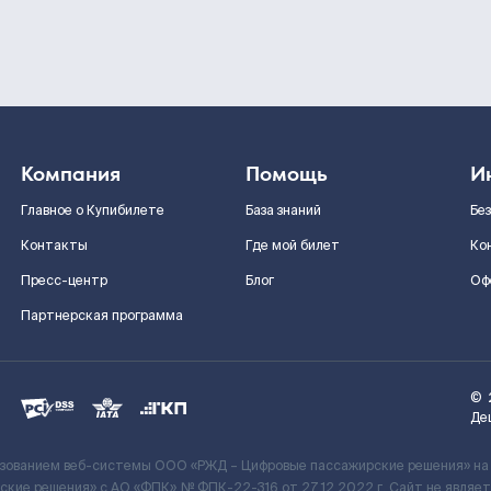
Компания
Помощь
И
Главное о Купибилете
База знаний
Бе
Контакты
Где мой билет
Ко
Пресс-центр
Блог
Оф
Партнерская программа
©
Де
ьзованием веб-системы ООО «РЖД – Цифровые пассажирские решения» на
кие решения» c АО «ФПК» № ФПК-22-316 от 27.12.2022 г. Сайт не явля