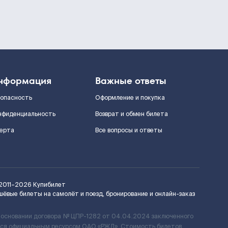
нформация
Важные ответы
зопасность
Оформление и покупка
нфиденциальность
Возврат и обмен билета
ерта
Все вопросы и ответы
2011–2026
Купибилет
шёвые билеты на самолёт и поезд, бронирование и онлайн-заказ
 основании договора № ЦПР-1282 от 04.04.2024 заключенного
ется официальным ресурсом ОАО «РЖД». Стоимость билетов