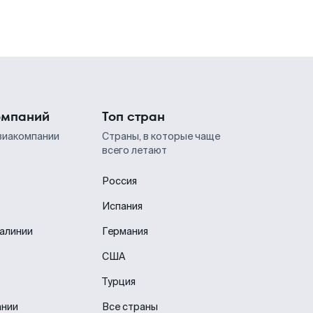
омпаний
Топ стран
виакомпании
Страны, в которые чаще
всего летают
Россия
Испания
иалинии
Германия
США
Турция
ании
Все страны