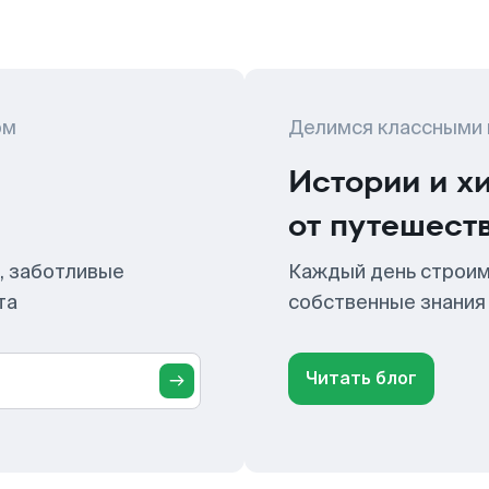
ом
Делимся классными
Истории и х
от путешест
, заботливые
Каждый день строим
та
собственные знания
Читать блог