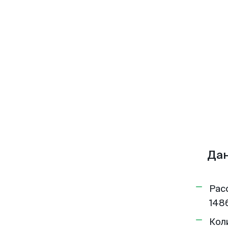
Дан
Рас
1486
Кол