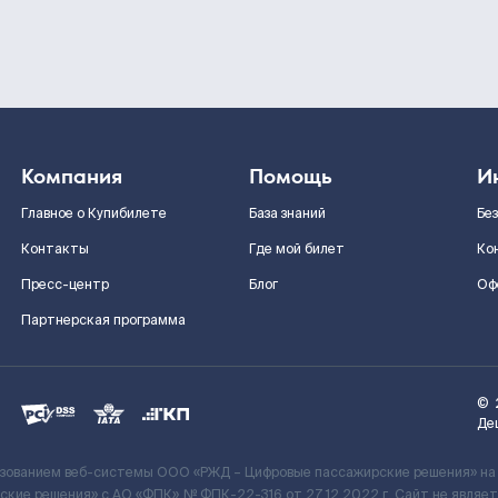
Компания
Помощь
И
Главное о Купибилете
База знаний
Бе
Контакты
Где мой билет
Ко
Пресс-центр
Блог
Оф
Партнерская программа
©
Де
ьзованием веб-системы ООО «РЖД – Цифровые пассажирские решения» на
кие решения» c АО «ФПК» № ФПК-22-316 от 27.12.2022 г. Сайт не явля