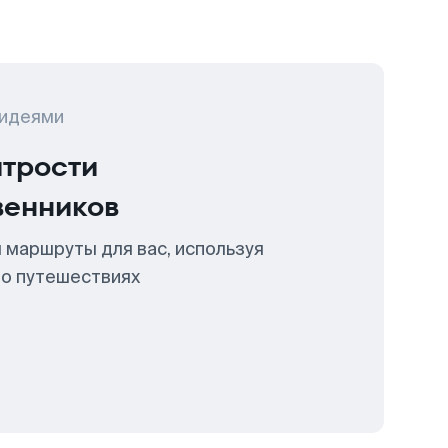
 идеями
итрости
венников
 маршруты для вас, используя
 о путешествиях