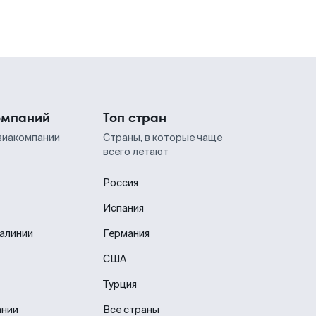
омпаний
Топ стран
виакомпании
Страны, в которые чаще
всего летают
Россия
Испания
иалинии
Германия
США
Турция
ании
Все страны