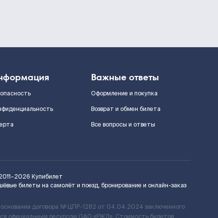
нформация
Важные ответы
зопасность
Оформление и покупка
нфиденциальность
Возврат и обмен билета
ерта
Все вопросы и ответы
2011–2026
Купибилет
шёвые билеты на самолёт и поезд, бронирование и онлайн-заказ
 основании договора № ЦПР-1282 от 04.04.2024 заключенного
ется официальным ресурсом ОАО «РЖД». Стоимость билетов