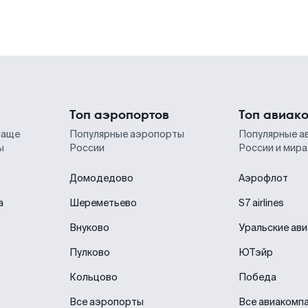
Топ аэропортов
Топ авиак
чаще
Популярные аэропорты
Популярные а
ы
России
России и мира
Домодедово
Аэрофлот
а
Шереметьево
S7 airlines
Внуково
Уральские ав
Пулково
ЮТэйр
Кольцово
Победа
Все аэропорты
Все авиакомп