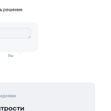
ть решение
Вы
 идеями
итрости