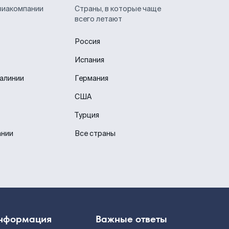
виакомпании
Страны, в которые чаще
всего летают
Россия
Испания
иалинии
Германия
США
Турция
ании
Все страны
нформация
Важные ответы