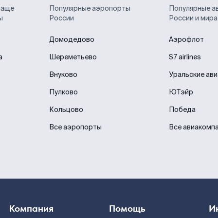
чаще
Популярные аэропорты
Популярные а
ы
России
России и мира
Домодедово
Аэрофлот
а
Шереметьево
S7 airlines
Внуково
Уральские ав
Пулково
ЮТэйр
Кольцово
Победа
Все аэропорты
Все авиакомп
Компания
Помощь
И