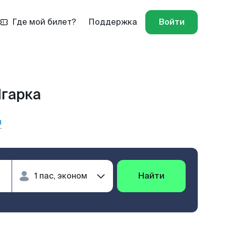
Где мой билет?
Поддержка
Войти
Игарка
ы
Найти