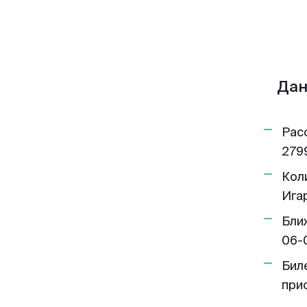
Дан
Рас
2799
Кол
Игар
Бли
06-
Бил
при