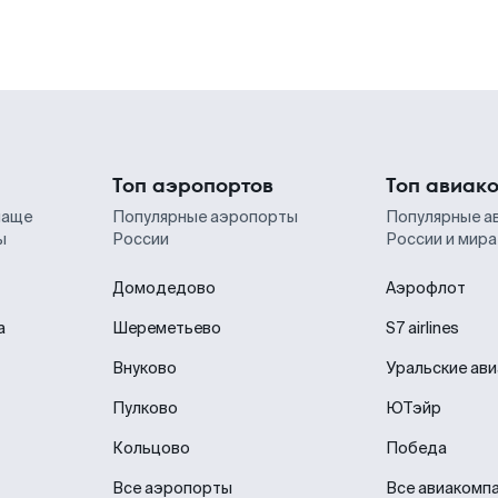
Топ аэропортов
Топ авиак
чаще
Популярные аэропорты
Популярные а
ы
России
России и мира
Домодедово
Аэрофлот
а
Шереметьево
S7 airlines
Внуково
Уральские ав
Пулково
ЮТэйр
Кольцово
Победа
Все аэропорты
Все авиакомп