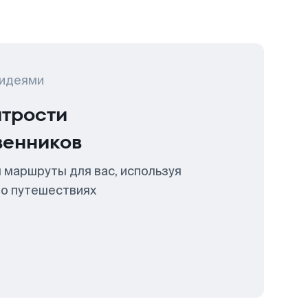
 идеями
итрости
венников
 маршруты для вас, используя
 о путешествиях