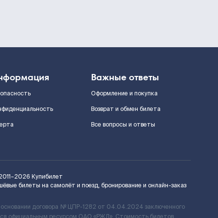
нформация
Важные ответы
зопасность
Оформление и покупка
нфиденциальность
Возврат и обмен билета
ерта
Все вопросы и ответы
2011–2026
Купибилет
шёвые билеты на самолёт и поезд, бронирование и онлайн-заказ
 основании договора № ЦПР-1282 от 04.04.2024 заключенного
ется официальным ресурсом ОАО «РЖД». Стоимость билетов