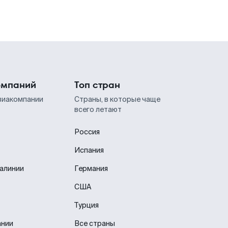
омпаний
Топ стран
виакомпании
Страны, в которые чаще
всего летают
Россия
Испания
иалинии
Германия
США
Турция
ании
Все страны