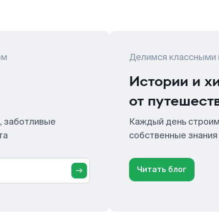
ом
Делимся классными
Истории и х
от путешест
, заботливые
Каждый день строим
та
собственные знания
Читать блог