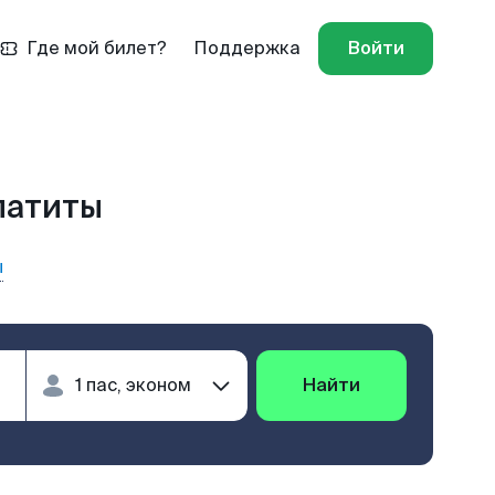
Где мой билет?
Поддержка
Войти
патиты
ы
Найти