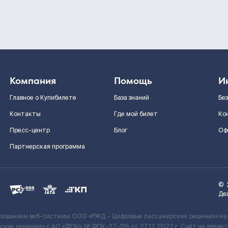
Компания
Помощь
И
Главное о Купибилете
База знаний
Бе
Контакты
Где мой билет
Ко
Пресс-центр
Блог
Оф
Партнерская программа
©
Де
ьзованием веб-системы ООО «РЖД – Цифровые пассажирские решения» на
кие решения» c АО «ФПК» № ФПК-22-316 от 27.12.2022 г. Сайт не явля