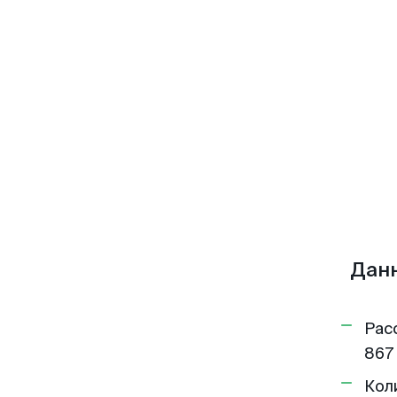
Данн
Рас
867 
Кол