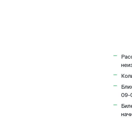
Рас
неи
Кол
Бли
09-
Бил
нач