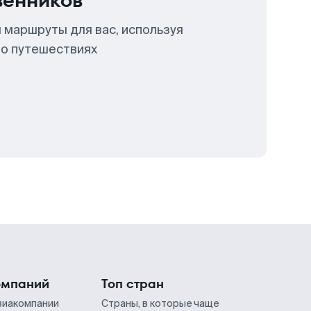
венников
 маршруты для вас, используя
 о путешествиях
омпаний
Топ стран
виакомпании
Страны, в которые чаще