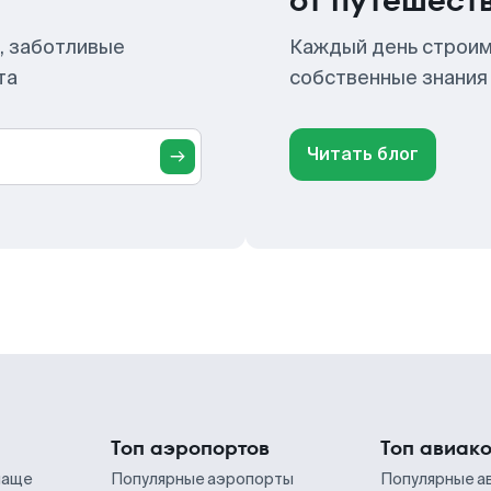
от путешест
, заботливые
Каждый день строим
та
собственные знания
Читать блог
Топ аэропортов
Топ авиак
чаще
Популярные аэропорты
Популярные а