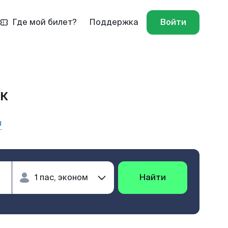
Где мой билет?
Поддержка
Войти
ск
ы
Найти