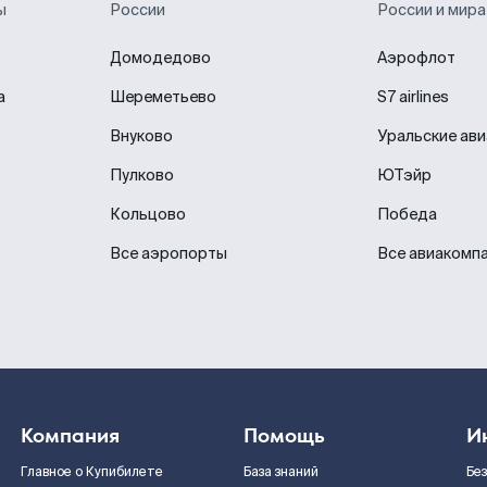
ы
России
России и мира
Домодедово
Аэрофлот
а
Шереметьево
S7 airlines
Внуково
Уральские ав
Пулково
ЮТэйр
Кольцово
Победа
Все аэропорты
Все авиакомп
Компания
Помощь
И
Главное о Купибилете
База знаний
Бе