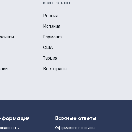
всего летают
Россия
Испания
иалинии
Германия
США
Турция
ании
Все страны
нформация
Важные ответы
зопасность
Оформление и покупка