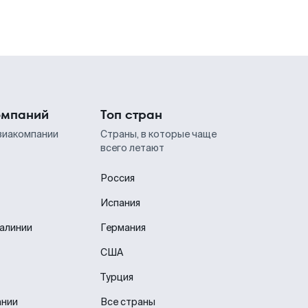
омпаний
Топ стран
виакомпании
Страны, в которые чаще
всего летают
Россия
Испания
иалинии
Германия
США
Турция
ании
Все страны