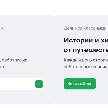
ом
Делимся классными
Истории и х
от путешест
, заботливые
Каждый день строим
та
собственные знания
Читать блог