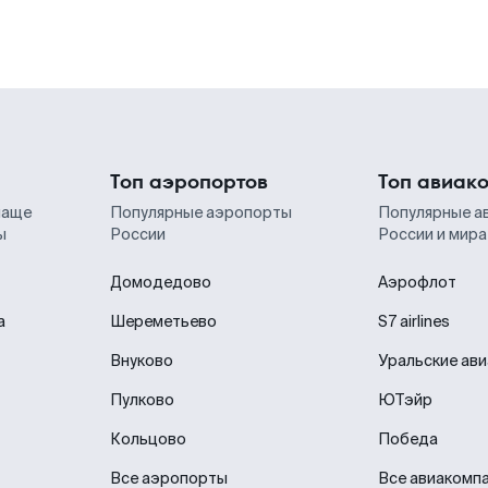
Топ аэропортов
Топ авиак
чаще
Популярные аэропорты
Популярные а
ы
России
России и мира
Домодедово
Аэрофлот
а
Шереметьево
S7 airlines
Внуково
Уральские ав
Пулково
ЮТэйр
Кольцово
Победа
Все аэропорты
Все авиакомп