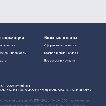
нформация
Важные ответы
зопасность
Оформление и покупка
нфиденциальность
Возврат и обмен билета
ерта
Все вопросы и ответы
2011–2026
Купибилет
шёвые билеты на самолёт и поезд, бронирование и онлайн-заказ
 основании договора № ЦПР-1282 от 04.04.2024 заключенного
ется официальным ресурсом ОАО «РЖД». Стоимость билетов