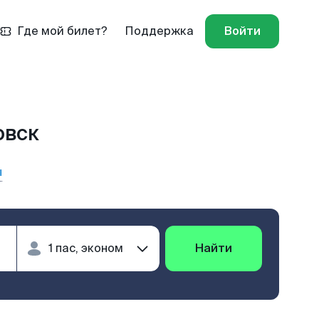
Где мой билет?
Поддержка
Войти
овск
ы
Найти