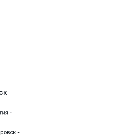
ск
тия -
ровск -