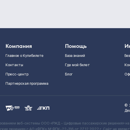
Компания
Помощь
И
Главное о Купибилете
База знаний
Бе
Контакты
Где мой билет
Ко
Пресс-центр
Блог
Оф
Партнерская программа
©
Де
ьзованием веб-системы ООО «РЖД – Цифровые пассажирские решения» на
кие решения» c АО «ФПК» № ФПК-22-316 от 27.12.2022 г. Сайт не явля