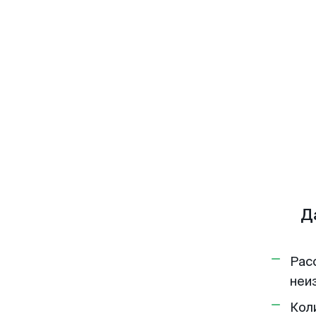
Д
Рас
неи
Кол