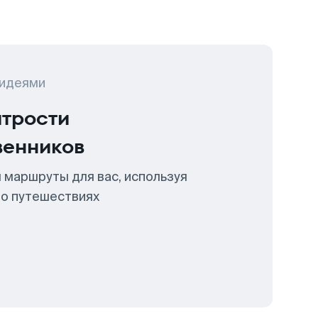
 идеями
итрости
венников
 маршруты для вас, используя
 о путешествиях