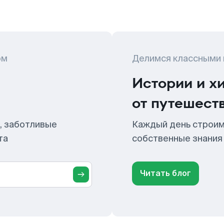
ом
Делимся классными
Истории и х
от путешест
, заботливые
Каждый день строим
та
собственные знания
Читать блог