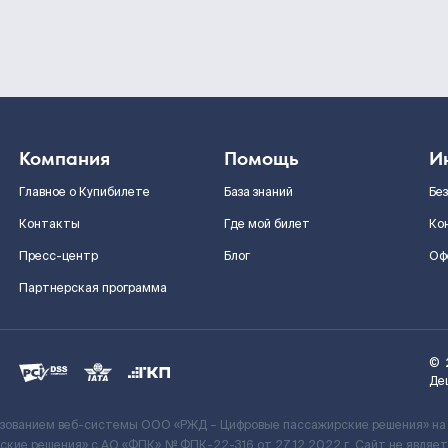
Компания
Помощь
И
Главное о Купибилете
База знаний
Бе
Контакты
Где мой билет
Ко
Пресс-центр
Блог
Оф
Партнерская программа
©
Де
ьзованием веб-системы ООО «РЖД – Цифровые пассажирские решения» на
кие решения» c АО «ФПК» № ФПК-22-316 от 27.12.2022 г. Сайт не явля