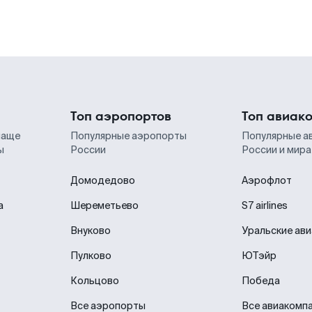
Топ аэропортов
Топ авиак
чаще
Популярные аэропорты
Популярные а
ы
России
России и мира
Домодедово
Аэрофлот
а
Шереметьево
S7 airlines
Внуково
Уральские ав
Пулково
ЮТэйр
Кольцово
Победа
Все аэропорты
Все авиакомп