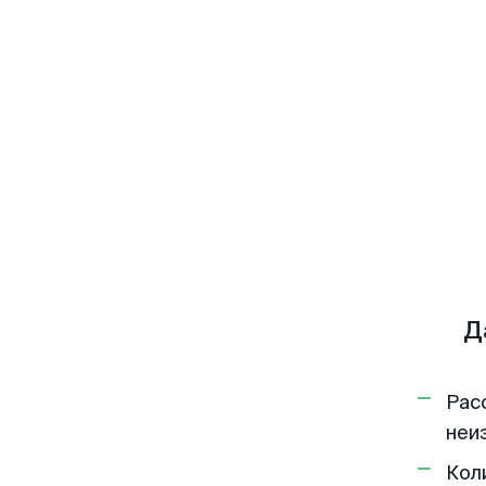
Д
Рас
неи
Кол