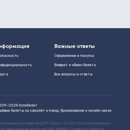
нформация
Важные ответы
зопасность
Оформление и покупка
нфиденциальность
Возврат и обмен билета
ерта
Все вопросы и ответы
2011–2026
Купибилет
шёвые билеты на самолёт и поезд, бронирование и онлайн-заказ
 основании договора № ЦПР-1282 от 04.04.2024 заключенного
ется официальным ресурсом ОАО «РЖД». Стоимость билетов