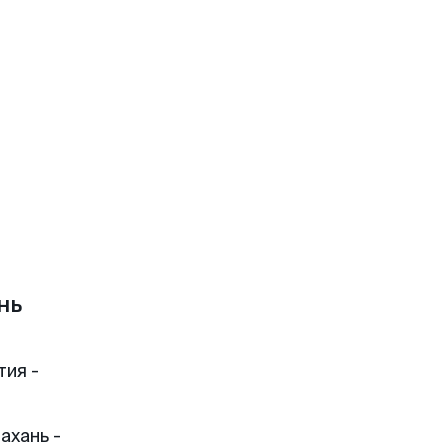
нь
тия -
ахань -