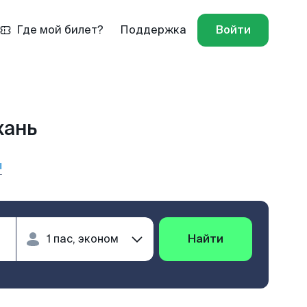
Где мой билет?
Поддержка
Войти
хань
ы
Найти