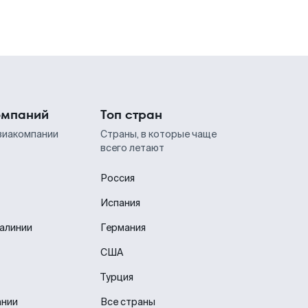
омпаний
Топ стран
виакомпании
Страны, в которые чаще
всего летают
Россия
Испания
иалинии
Германия
США
Турция
ании
Все страны