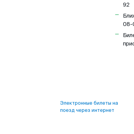
92
Бли
08-
Бил
при
Электронные билеты на
поезд через интернет