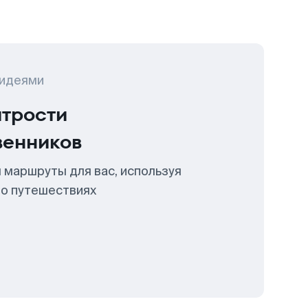
 идеями
итрости
венников
 маршруты для вас, используя
 о путешествиях