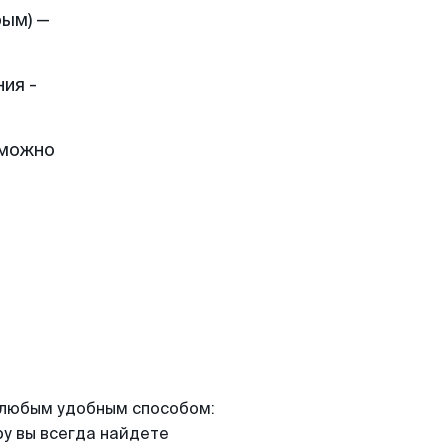
рым) —
ия -
 можно
я любым удобным способом:
ру вы всегда найдете