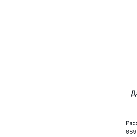
Д
Рас
889