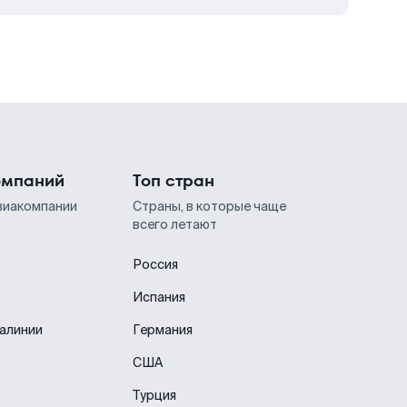
омпаний
Топ стран
виакомпании
Страны, в которые чаще
всего летают
Россия
Испания
иалинии
Германия
США
Турция