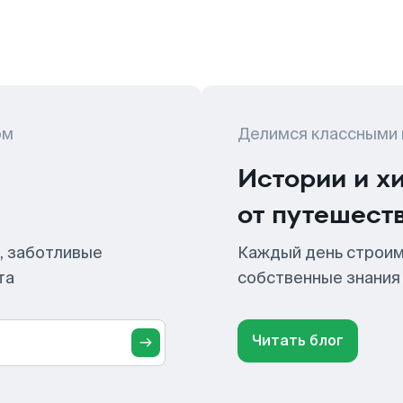
ом
Делимся классными
Истории и х
от путешест
, заботливые
Каждый день строим
та
собственные знания
Читать блог