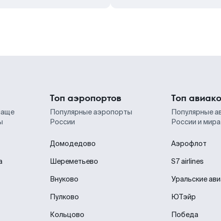
Топ аэропортов
Топ авиак
чаще
Популярные аэропорты
Популярные а
ы
России
России и мира
Домодедово
Аэрофлот
а
Шереметьево
S7 airlines
Внуково
Уральские ав
Пулково
ЮТэйр
Кольцово
Победа