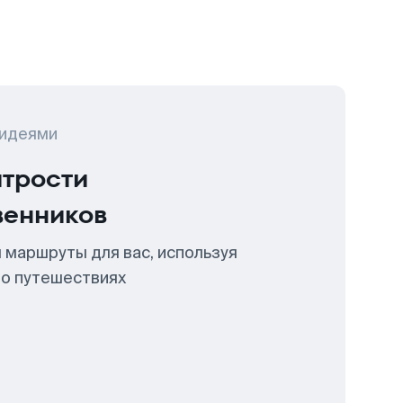
 идеями
итрости
венников
 маршруты для вас, используя
 о путешествиях