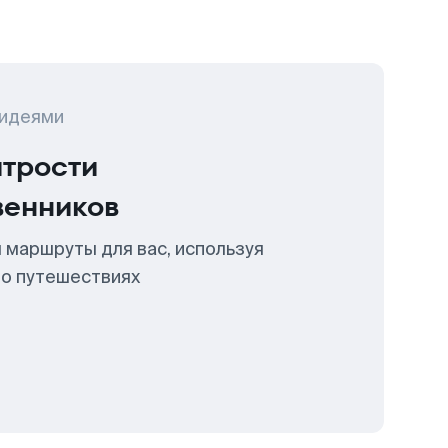
 идеями
итрости
венников
 маршруты для вас, используя
 о путешествиях