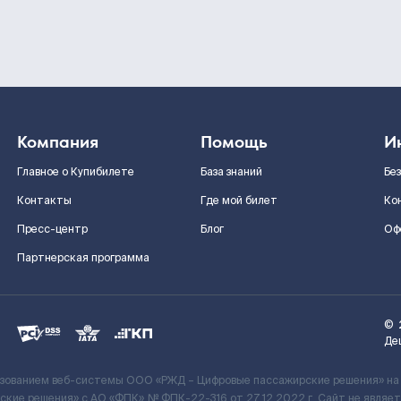
Компания
Помощь
И
Главное о Купибилете
База знаний
Бе
Контакты
Где мой билет
Ко
Пресс-центр
Блог
Оф
Партнерская программа
©
Де
ьзованием веб-системы ООО «РЖД – Цифровые пассажирские решения» на
кие решения» c АО «ФПК» № ФПК-22-316 от 27.12.2022 г. Сайт не явля