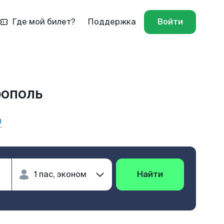
Где мой билет?
Поддержка
Войти
рополь
ы
Найти