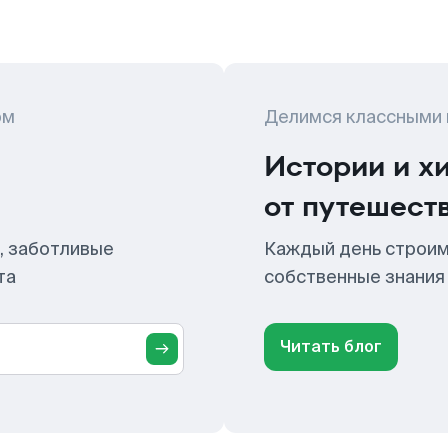
ом
Делимся классными
Истории и х
от путешест
, заботливые
Каждый день строим
та
собственные знания
Читать блог