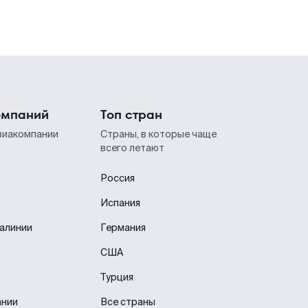
омпаний
Топ стран
виакомпании
Страны, в которые чаще
всего летают
Россия
Испания
иалинии
Германия
США
Турция
ании
Все страны