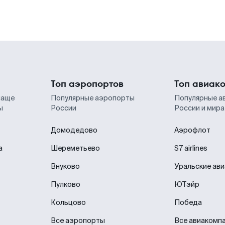
Топ аэропортов
Топ авиак
чаще
Популярные аэропорты
Популярные а
ы
России
России и мира
Домодедово
Аэрофлот
а
Шереметьево
S7 airlines
Внуково
Уральские ав
Пулково
ЮТэйр
Кольцово
Победа
Все аэропорты
Все авиакомп