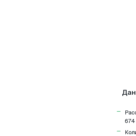
Дан
Рас
674
Кол