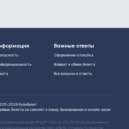
нформация
Важные ответы
зопасность
Оформление и покупка
нфиденциальность
Возврат и обмен билета
ерта
Все вопросы и ответы
2011–2026
Купибилет
шёвые билеты на самолёт и поезд, бронирование и онлайн-заказ
 основании договора № ЦПР-1282 от 04.04.2024 заключенного
ется официальным ресурсом ОАО «РЖД». Стоимость билетов