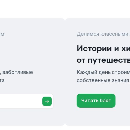
ом
Делимся классными
Истории и х
от путешест
, заботливые
Каждый день строим
та
собственные знания
Читать блог