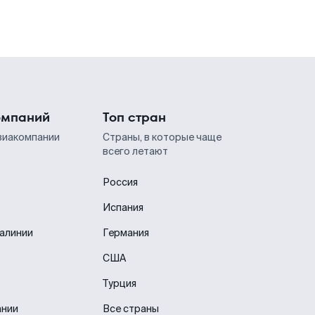
омпаний
Топ стран
виакомпании
Страны, в которые чаще
всего летают
Россия
Испания
иалинии
Германия
США
Турция
ании
Все страны