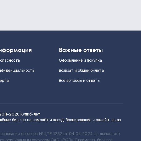
нформация
Важные ответы
зопасность
Оформление и покупка
нфиденциальность
Возврат и обмен билета
ерта
Все вопросы и ответы
2011–2026
Купибилет
шёвые билеты на самолёт и поезд, бронирование и онлайн-заказ
 основании договора № ЦПР-1282 от 04.04.2024 заключенного
ется официальным ресурсом ОАО «РЖД». Стоимость билетов