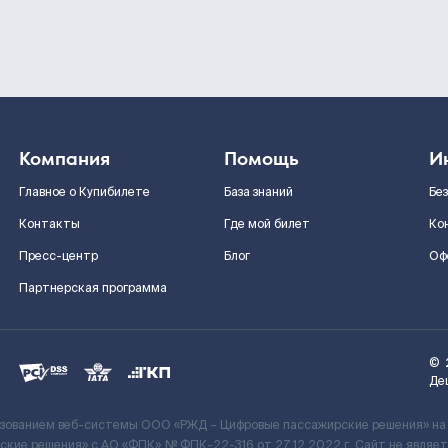
Компания
Помощь
И
Главное о Купибилете
База знаний
Бе
Контакты
Где мой билет
Ко
Пресс-центр
Блог
Оф
Партнерская программа
©
Де
ьзованием веб-системы ООО «РЖД – Цифровые пассажирские решения» на
кие решения» c АО «ФПК» № ФПК-22-316 от 27.12.2022 г. Сайт не явля