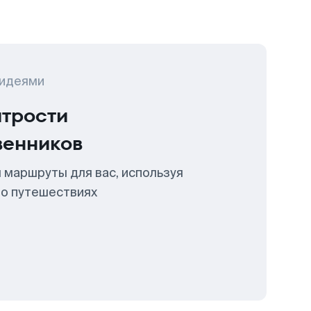
 идеями
итрости
венников
 маршруты для вас, используя
 о путешествиях