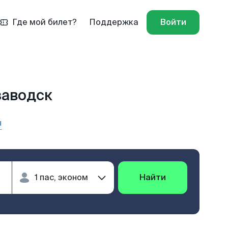
Где мой билет?
Поддержка
Войти
заводск
ы
Найти