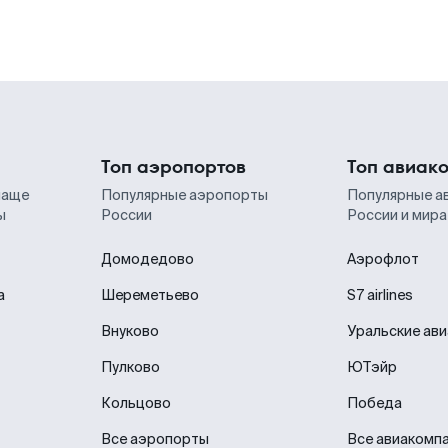
Топ аэропортов
Топ авиак
чаще
Популярные аэропорты
Популярные а
ы
России
России и мира
Домодедово
Аэрофлот
а
Шереметьево
S7 airlines
Внуково
Уральские ав
Пулково
ЮТэйр
Кольцово
Победа
Все аэропорты
Все авиакомп