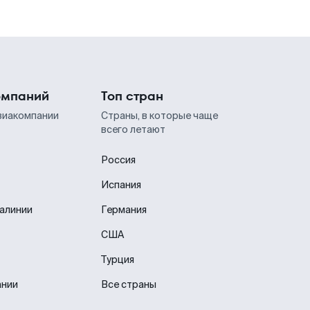
омпаний
Топ стран
виакомпании
Страны, в которые чаще
всего летают
Россия
Испания
иалинии
Германия
США
Турция
ании
Все страны