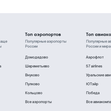
Топ аэропортов
Топ авиак
чаще
Популярные аэропорты
Популярные а
ы
России
России и мира
Домодедово
Аэрофлот
а
Шереметьево
S7 airlines
Внуково
Уральские ав
Пулково
ЮТэйр
Кольцово
Победа
Все аэропорты
Все авиакомп