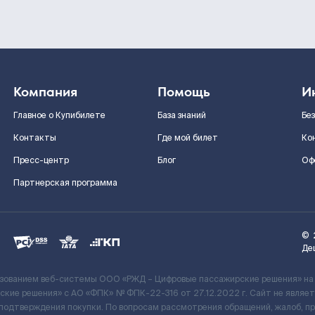
Компания
Помощь
И
Главное о Купибилете
База знаний
Бе
Контакты
Где мой билет
Ко
Пресс-центр
Блог
Оф
Партнерская программа
©
Де
ьзованием веб-системы ООО «РЖД – Цифровые пассажирские решения» на
кие решения» c АО «ФПК» № ФПК-22-316 от 27.12.2022 г. Сайт не явля
 подтверждения покупки. По вопросам рассмотрения обращений, жалоб, п