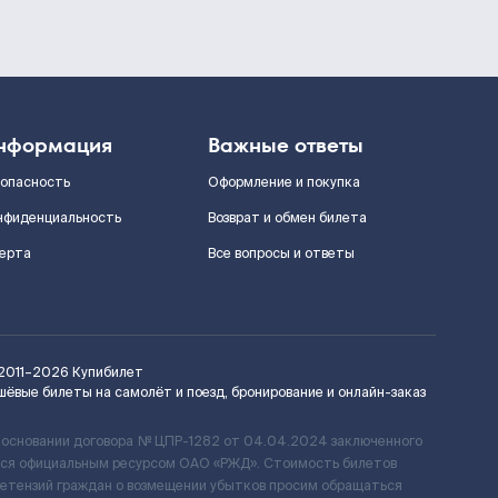
нформация
Важные ответы
зопасность
Оформление и покупка
нфиденциальность
Возврат и обмен билета
ерта
Все вопросы и ответы
2011–2026
Купибилет
шёвые билеты на самолёт и поезд, бронирование и онлайн-заказ
 основании договора № ЦПР-1282 от 04.04.2024 заключенного
ется официальным ресурсом ОАО «РЖД». Стоимость билетов
ретензий граждан о возмещении убытков просим обращаться