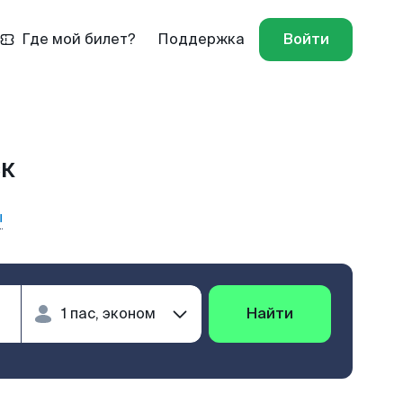
Где мой билет?
Поддержка
Войти
ск
ы
Найти