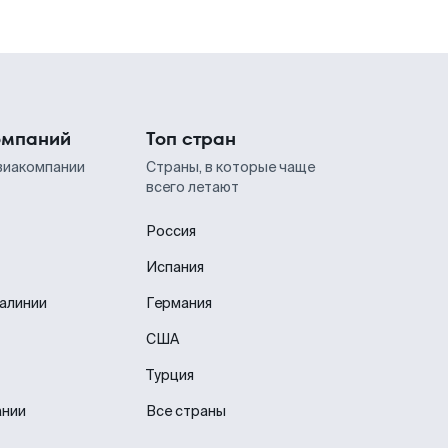
омпаний
Топ стран
виакомпании
Страны, в которые чаще
всего летают
Россия
Испания
иалинии
Германия
США
Турция
ании
Все страны