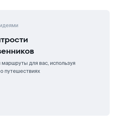
 идеями
итрости
венников
 маршруты для вас, используя
 о путешествиях