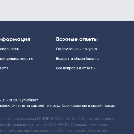
нформация
Важные ответы
зопасность
Оформление и покупка
нфиденциальность
Возврат и обмен билета
ерта
Все вопросы и ответы
2011–2026
Купибилет
шёвые билеты на самолёт и поезд, бронирование и онлайн-заказ
 основании договора № ЦПР-1282 от 04.04.2024 заключенного
ется официальным ресурсом ОАО «РЖД». Стоимость билетов
ретензий граждан о возмещении убытков просим обращаться