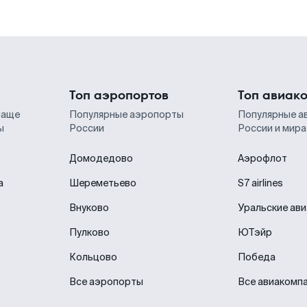
Топ аэропортов
Топ авиак
чаще
Популярные аэропорты
Популярные а
ы
России
России и мира
Домодедово
Аэрофлот
а
Шереметьево
S7 airlines
Внуково
Уральские ав
Пулково
ЮТэйр
Кольцово
Победа
Все аэропорты
Все авиакомп