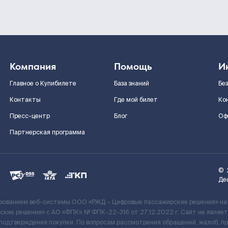
Компания
Помощь
И
Главное о Купибилете
База знаний
Бе
Контакты
Где мой билет
Ко
Пресс-центр
Блог
Оф
Партнерская программа
©
Де
ьзованием веб-системы ООО «РЖД – Цифровые пассажирские решения» на
кие решения» c АО «ФПК» № ФПК-22-316 от 27.12.2022 г. Сайт не явля
 подтверждения покупки. По вопросам рассмотрения обращений, жалоб, п