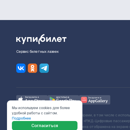
Сервис билетных лазеек
Мы используем cookies для более
удобной работы с сайтом.
Ж/Д билеты предоставляются партнёрами, в том числе с испол
Подробнее
с Поставщиком услуг и Договора ООО «РЖД-Цифровые пассажирс
Согласиться
включает сервисный сбор. Итоговая цена отображена на экране