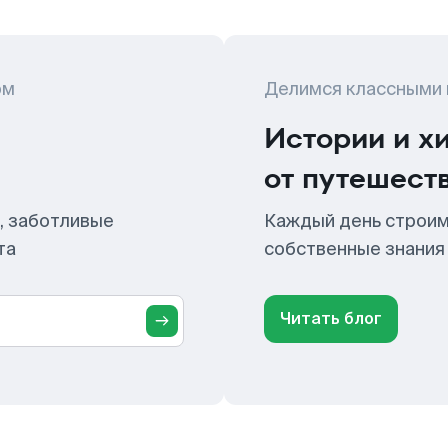
ом
Делимся классными
Истории и х
от путешест
, заботливые
Каждый день строим
та
собственные знания
Читать блог