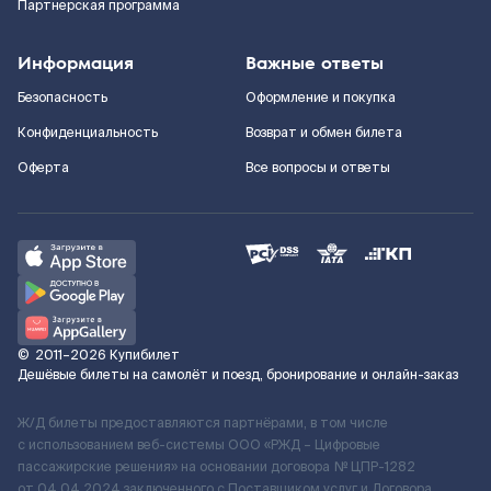
Партнерская программа
Информация
Важные ответы
Безопасность
Оформление и покупка
Конфиденциальность
Возврат и обмен билета
Оферта
Все вопросы и ответы
©
2011–2026
Купибилет
Дешёвые билеты на самолёт и поезд, бронирование и онлайн-заказ
Ж/Д билеты предоставляются партнёрами, в том числе
с использованием веб-системы ООО «РЖД – Цифровые
пассажирские решения» на основании договора № ЦПР-1282
от 04.04.2024 заключенного с Поставщиком услуг и Договора