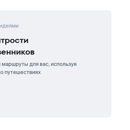
 идеями
итрости
венников
 маршруты для вас, используя
 о путешествиях