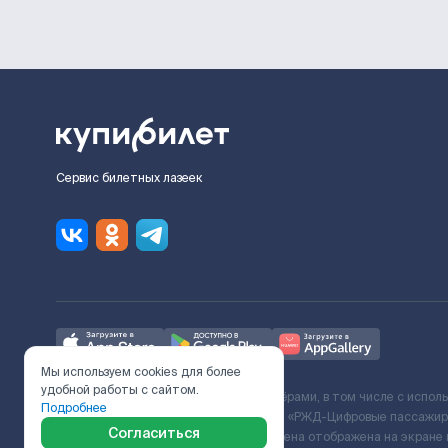
Сервис билетных лазеек
Мы используем cookies для более
удобной работы с сайтом.
Ж/Д билеты предоставляются партнёрами, в том числе с испол
Подробнее
с Поставщиком услуг и Договора ООО «РЖД-Цифровые пассажирс
Согласиться
включает сервисный сбор. Итоговая цена отображена на экране