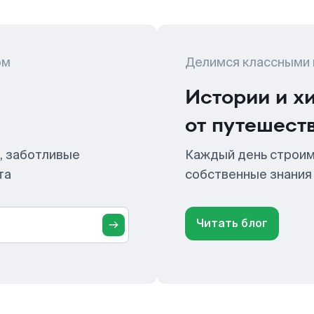
ом
Делимся классными
Истории и х
от путешест
, заботливые
Каждый день строим
та
собственные знания
Читать блог