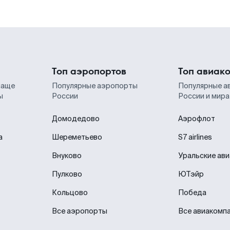
Топ аэропортов
Топ авиак
чаще
Популярные аэропорты
Популярные а
ы
России
России и мира
Домодедово
Аэрофлот
а
Шереметьево
S7 airlines
Внуково
Уральские ав
Пулково
ЮТэйр
Кольцово
Победа
Все аэропорты
Все авиакомп