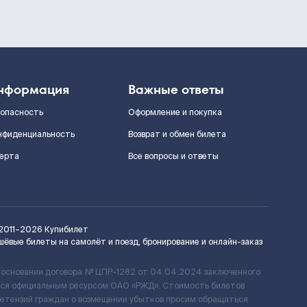
нформация
Важные ответы
зопасность
Оформление и покупка
нфиденциальность
Возврат и обмен билета
ерта
Все вопросы и ответы
2011–2026
Купибилет
шёвые билеты на самолёт и поезд, бронирование и онлайн-заказ
 основании договора № ЦПР-1282 от 04.04.2024 заключенного
ется официальным ресурсом ОАО «РЖД». Стоимость билетов
ретензий граждан о возмещении убытков просим обращаться