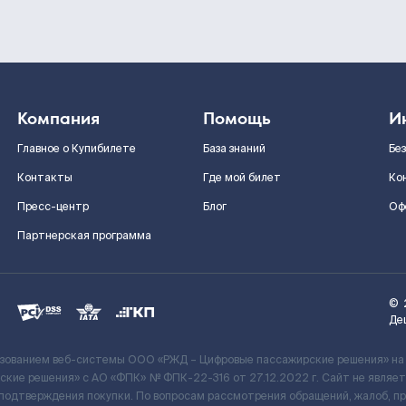
Компания
Помощь
И
Главное о Купибилете
База знаний
Бе
Контакты
Где мой билет
Ко
Пресс-центр
Блог
Оф
Партнерская программа
©
Де
ьзованием веб-системы ООО «РЖД – Цифровые пассажирские решения» на
кие решения» c АО «ФПК» № ФПК-22-316 от 27.12.2022 г. Сайт не явля
 подтверждения покупки. По вопросам рассмотрения обращений, жалоб, п