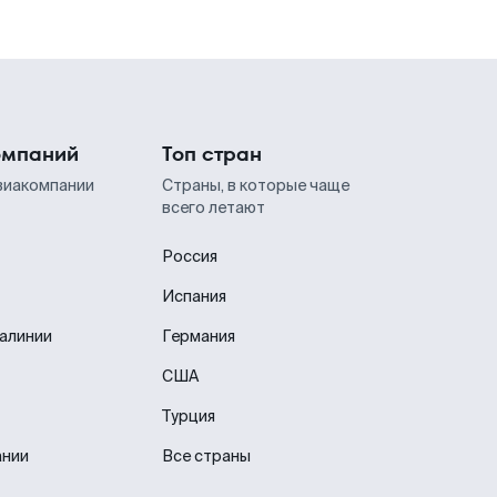
омпаний
Топ стран
виакомпании
Страны, в которые чаще
всего летают
Россия
Испания
иалинии
Германия
США
Турция
ании
Все страны