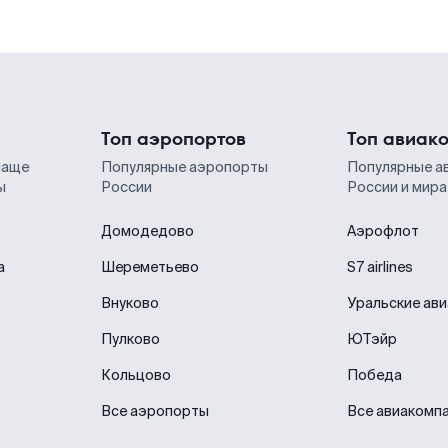
Топ аэропортов
Топ авиак
чаще
Популярные аэропорты
Популярные а
ы
России
России и мира
Домодедово
Аэрофлот
а
Шереметьево
S7 airlines
Внуково
Уральские ав
Пулково
ЮТэйр
Кольцово
Победа
Все аэропорты
Все авиакомп