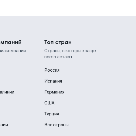
омпаний
Топ стран
виакомпании
Страны, в которые чаще
всего летают
Россия
Испания
иалинии
Германия
США
Турция
ании
Все страны