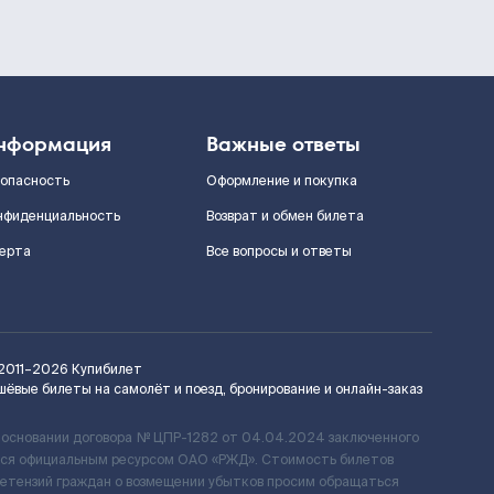
нформация
Важные ответы
зопасность
Оформление и покупка
нфиденциальность
Возврат и обмен билета
ерта
Все вопросы и ответы
2011–2026
Купибилет
шёвые билеты на самолёт и поезд, бронирование и онлайн-заказ
 основании договора № ЦПР-1282 от 04.04.2024 заключенного
ется официальным ресурсом ОАО «РЖД». Стоимость билетов
ретензий граждан о возмещении убытков просим обращаться