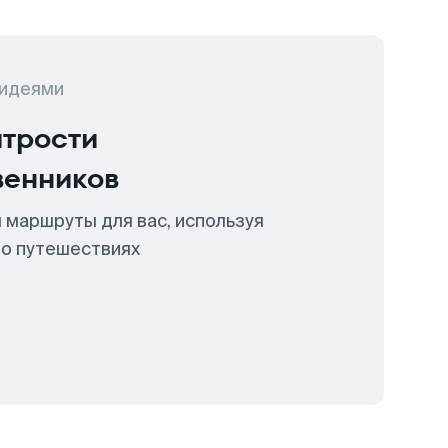
 идеями
итрости
венников
 маршруты для вас, используя
 о путешествиях