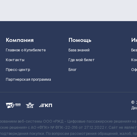
Компания
Помощь
И
Главное о Купибилете
База знаний
Бе
Контакты
Где мой билет
Ко
Пресс-центр
Блог
Оф
Партнерская программа
©
Де
ьзованием веб-системы ООО «РЖД – Цифровые пассажирские решения» на
кие решения» c АО «ФПК» № ФПК-22-316 от 27.12.2022 г. Сайт не явля
 подтверждения покупки. По вопросам рассмотрения обращений, жалоб, п