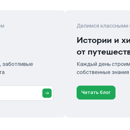
ом
Делимся классными
Истории и х
от путешест
, заботливые
Каждый день строим
та
собственные знания
Читать блог