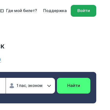
Где мой билет?
Поддержка
Войти
ск
ы
Найти