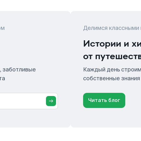
ом
Делимся классными
Истории и х
от путешест
, заботливые
Каждый день строим
та
собственные знания
Читать блог