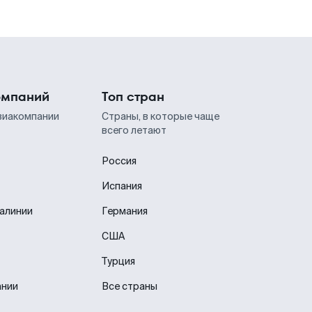
омпаний
Топ стран
виакомпании
Страны, в которые чаще
всего летают
Россия
Испания
иалинии
Германия
США
Турция
ании
Все страны