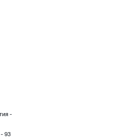
тия -
- 93