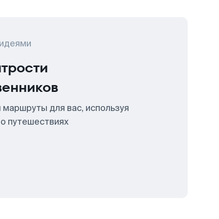
 идеями
итрости
венников
 маршруты для вас, используя
 о путешествиях