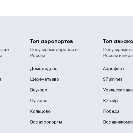
Топ аэропортов
Топ авиак
чаще
Популярные аэропорты
Популярные а
ы
России
России и мира
Домодедово
Аэрофлот
а
Шереметьево
S7 airlines
Внуково
Уральские ав
Пулково
ЮТэйр
Кольцово
Победа
Все аэропорты
Все авиакомп