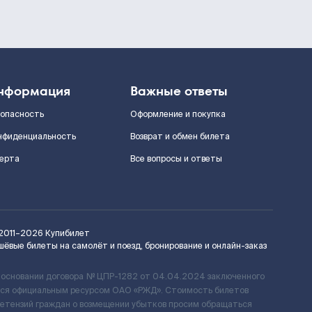
нформация
Важные ответы
зопасность
Оформление и покупка
нфиденциальность
Возврат и обмен билета
ерта
Все вопросы и ответы
2011–2026
Купибилет
шёвые билеты на самолёт и поезд, бронирование и онлайн-заказ
 основании договора № ЦПР-1282 от 04.04.2024 заключенного
ется официальным ресурсом ОАО «РЖД». Стоимость билетов
ретензий граждан о возмещении убытков просим обращаться