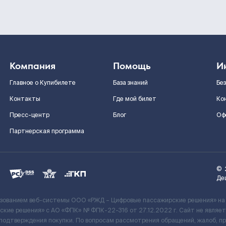
Компания
Помощь
И
Главное о Купибилете
База знаний
Бе
Контакты
Где мой билет
Ко
Пресс-центр
Блог
Оф
Партнерская программа
©
Де
ьзованием веб-системы ООО «РЖД – Цифровые пассажирские решения» на
кие решения» c АО «ФПК» № ФПК-22-316 от 27.12.2022 г. Сайт не явля
 подтверждения покупки. По вопросам рассмотрения обращений, жалоб, п