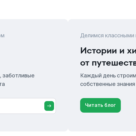
ом
Делимся классными
Истории и х
от путешест
, заботливые
Каждый день строим
та
собственные знания
Читать блог