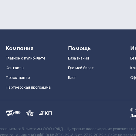
Компания
Помощь
И
Главное о Купибилете
База знаний
Бе
Контакты
Где мой билет
Ко
Пресс-центр
Блог
Оф
Партнерская программа
©
Де
ьзованием веб-системы ООО «РЖД – Цифровые пассажирские решения» на
кие решения» c АО «ФПК» № ФПК-22-316 от 27.12.2022 г. Сайт не явля