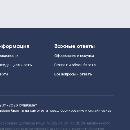
нформация
Важные ответы
зопасность
Оформление и покупка
нфиденциальность
Возврат и обмен билета
ерта
Все вопросы и ответы
2011–2026
Купибилет
шёвые билеты на самолёт и поезд, бронирование и онлайн-заказ
 основании договора № ЦПР-1282 от 04.04.2024 заключенного
ется официальным ресурсом ОАО «РЖД». Стоимость билетов