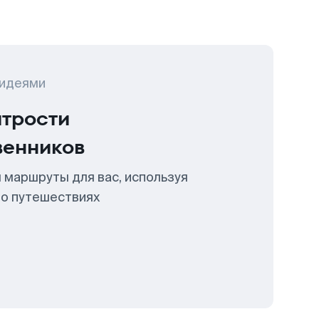
 идеями
итрости
венников
 маршруты для вас, используя
 о путешествиях