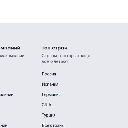
омпаний
Топ стран
виакомпании
Страны, в которые чаще
всего летают
Россия
Испания
иалинии
Германия
США
Турция
ании
Все страны