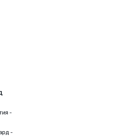
д
тия -
ард -