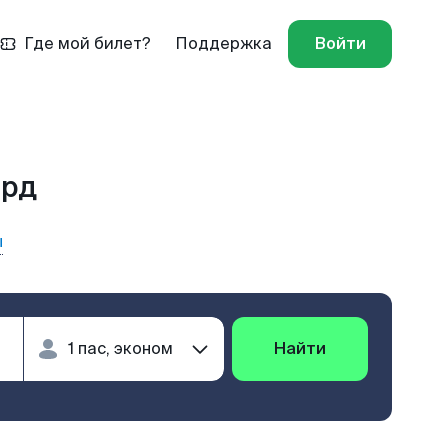
Где мой билет?
Поддержка
Войти
ард
ы
Найти