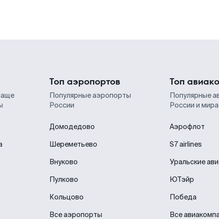
Топ аэропортов
Топ авиак
чаще
Популярные аэропорты
Популярные а
ы
России
России и мира
Домодедово
Аэрофлот
а
Шереметьево
S7 airlines
Внуково
Уральские ав
Пулково
ЮТэйр
Кольцово
Победа
Все аэропорты
Все авиакомп