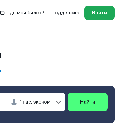
Где мой билет?
Поддержка
Войти
л
ы
Найти