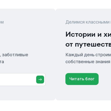
ом
Делимся классными
Истории и х
от путешест
, заботливые
Каждый день строим
та
собственные знания
Читать блог