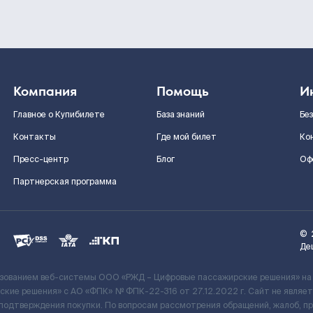
Компания
Помощь
И
Главное о Купибилете
База знаний
Бе
Контакты
Где мой билет
Ко
Пресс-центр
Блог
Оф
Партнерская программа
©
Де
ьзованием веб-системы ООО «РЖД – Цифровые пассажирские решения» на
кие решения» c АО «ФПК» № ФПК-22-316 от 27.12.2022 г. Сайт не явля
 подтверждения покупки. По вопросам рассмотрения обращений, жалоб, п