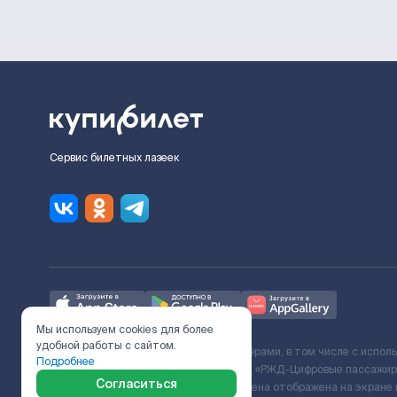
Сервис билетных лазеек
Мы используем cookies для более
удобной работы с сайтом.
Ж/Д билеты предоставляются партнёрами, в том числе с испол
Подробнее
с Поставщиком услуг и Договора ООО «РЖД-Цифровые пассажирс
Согласиться
включает сервисный сбор. Итоговая цена отображена на экране