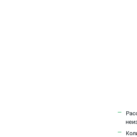
Рас
неи
Кол