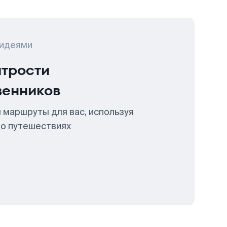
 идеями
итрости
венников
 маршруты для вас, используя
 о путешествиях