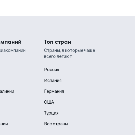
омпаний
Топ стран
виакомпании
Страны, в которые чаще
всего летают
Россия
Испания
иалинии
Германия
США
Турция
ании
Все страны