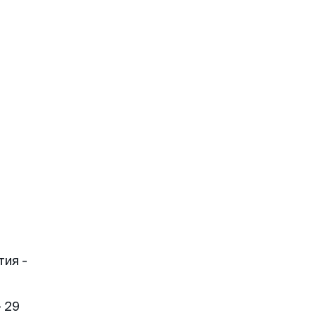
тия -
 29