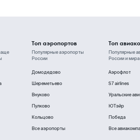
Топ аэропортов
Топ авиак
чаще
Популярные аэропорты
Популярные а
ы
России
России и мира
Домодедово
Аэрофлот
а
Шереметьево
S7 airlines
Внуково
Уральские ав
Пулково
ЮТэйр
Кольцово
Победа
Все аэропорты
Все авиакомп