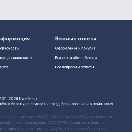
нформация
Важные ответы
зопасность
Оформление и покупка
нфиденциальность
Возврат и обмен билета
ерта
Все вопросы и ответы
2011–2026
Купибилет
шёвые билеты на самолёт и поезд, бронирование и онлайн-заказ
 основании договора № ЦПР-1282 от 04.04.2024 заключенного
ется официальным ресурсом ОАО «РЖД». Стоимость билетов
ретензий граждан о возмещении убытков просим обращаться