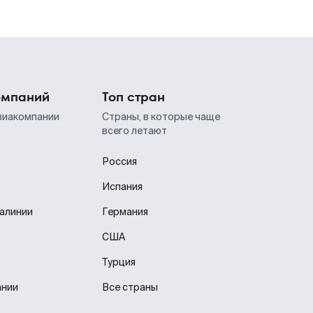
омпаний
Топ стран
виакомпании
Страны, в которые чаще
всего летают
Россия
Испания
иалинии
Германия
США
Турция
ании
Все страны