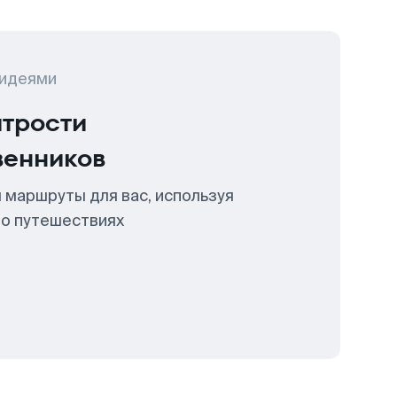
 идеями
итрости
венников
 маршруты для вас, используя
 о путешествиях