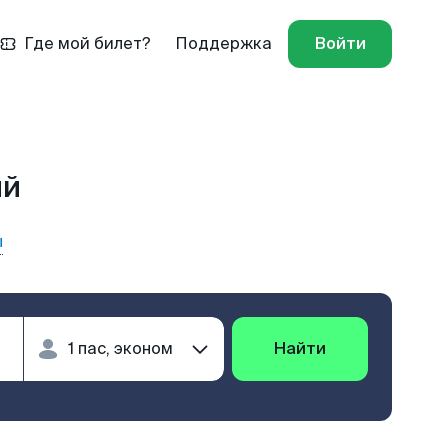
Где мой билет?
Поддержка
Войти
ый
ы
Найти