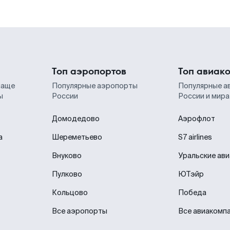
Топ аэропортов
Топ авиак
чаще
Популярные аэропорты
Популярные а
ы
России
России и мира
Домодедово
Аэрофлот
а
Шереметьево
S7 airlines
Внуково
Уральские ав
Пулково
ЮТэйр
Кольцово
Победа
Все аэропорты
Все авиакомп