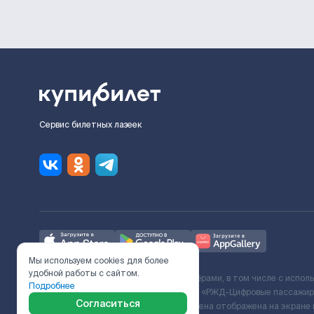
Сервис билетных лазеек
Мы используем cookies для более
удобной работы с сайтом.
Ж/Д билеты предоставляются партнёрами, в том числе с испол
Подробнее
с Поставщиком услуг и Договора ООО «РЖД-Цифровые пассажирс
Согласиться
включает сервисный сбор. Итоговая цена отображена на экране