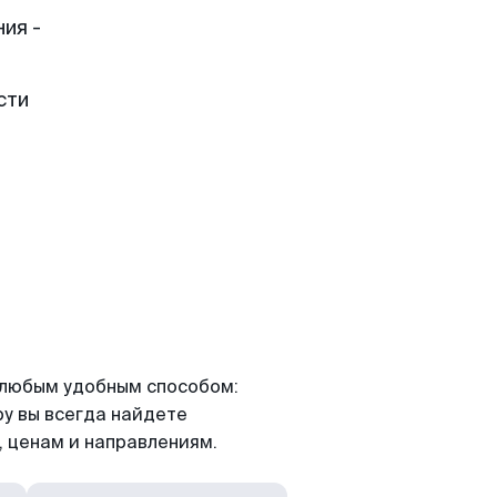
ия -
сти
я любым удобным способом:
ру вы всегда найдете
 ценам и направлениям.