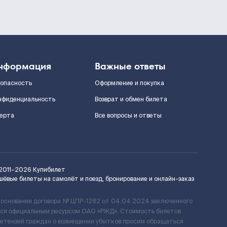
нформация
Важные ответы
зопасность
Оформление и покупка
нфиденциальность
Возврат и обмен билета
ерта
Все вопросы и ответы
2011–2026
Купибилет
шёвые билеты на самолёт и поезд, бронирование и онлайн-заказ
 основании договора № ЦПР-1282 от 04.04.2024 заключенного
ется официальным ресурсом ОАО «РЖД». Стоимость билетов
ретензий граждан о возмещении убытков просим обращаться