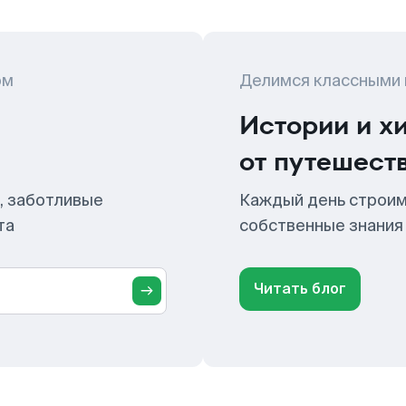
ом
Делимся классными
Истории и х
от путешест
, заботливые
Каждый день строим
та
собственные знания
Читать блог