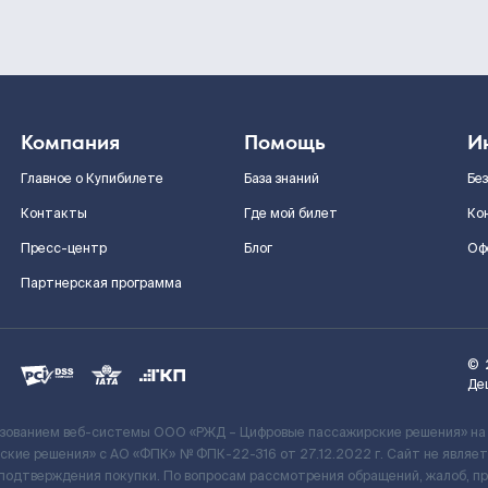
Компания
Помощь
И
Главное о Купибилете
База знаний
Бе
Контакты
Где мой билет
Ко
Пресс-центр
Блог
Оф
Партнерская программа
©
Де
ьзованием веб-системы ООО «РЖД – Цифровые пассажирские решения» на
кие решения» c АО «ФПК» № ФПК-22-316 от 27.12.2022 г. Сайт не явля
 подтверждения покупки. По вопросам рассмотрения обращений, жалоб, п