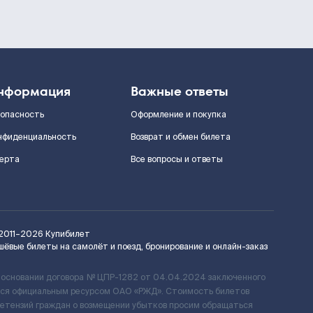
нформация
Важные ответы
зопасность
Оформление и покупка
нфиденциальность
Возврат и обмен билета
ерта
Все вопросы и ответы
2011–2026
Купибилет
шёвые билеты на самолёт и поезд, бронирование и онлайн-заказ
 основании договора № ЦПР-1282 от 04.04.2024 заключенного
ется официальным ресурсом ОАО «РЖД». Стоимость билетов
ретензий граждан о возмещении убытков просим обращаться