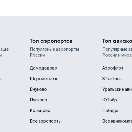
Топ аэропортов
Топ авиак
чаще
Популярные аэропорты
Популярные а
ы
России
России и мира
Домодедово
Аэрофлот
а
Шереметьево
S7 airlines
Внуково
Уральские ав
Пулково
ЮТэйр
Кольцово
Победа
Все аэропорты
Все авиакомп