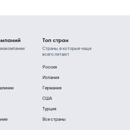
омпаний
Топ стран
виакомпании
Страны, в которые чаще
всего летают
Россия
Испания
иалинии
Германия
США
Турция
ании
Все страны