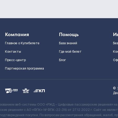
Компания
Помощь
И
Главное о Купибилете
База знаний
Бе
Контакты
Где мой билет
Ко
Пресс-центр
Блог
Оф
Партнерская программа
©
Де
ьзованием веб-системы ООО «РЖД – Цифровые пассажирские решения» на
кие решения» c АО «ФПК» № ФПК-22-316 от 27.12.2022 г. Сайт не явля
 подтверждения покупки. По вопросам рассмотрения обращений, жалоб, п