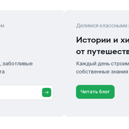
ом
Делимся классными
Истории и х
от путешест
, заботливые
Каждый день строим
та
собственные знания
Читать блог