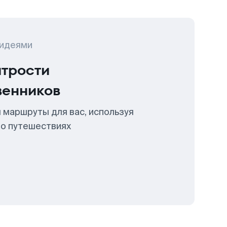
 идеями
итрости
венников
 маршруты для вас, используя
 о путешествиях