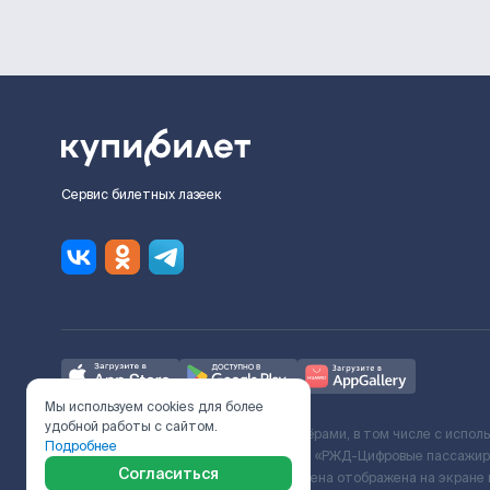
Сервис билетных лазеек
Мы используем cookies для более
удобной работы с сайтом.
Ж/Д билеты предоставляются партнёрами, в том числе с испол
Подробнее
с Поставщиком услуг и Договора ООО «РЖД-Цифровые пассажирс
Согласиться
включает сервисный сбор. Итоговая цена отображена на экране