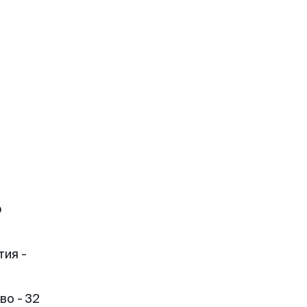
о
тия -
о - 32