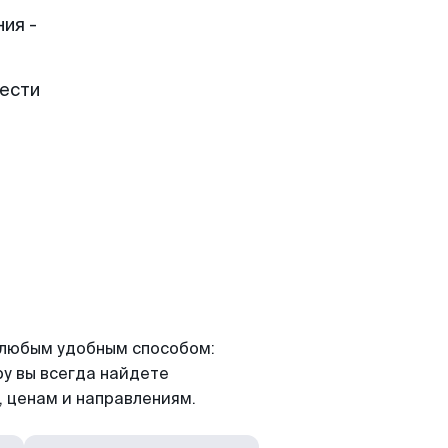
ия -
рести
я любым удобным способом:
ру вы всегда найдете
 ценам и направлениям.