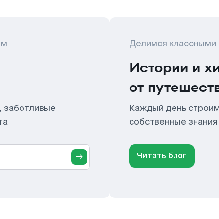
ом
Делимся классными
Истории и х
от путешест
, заботливые
Каждый день строим
та
собственные знания
Читать блог