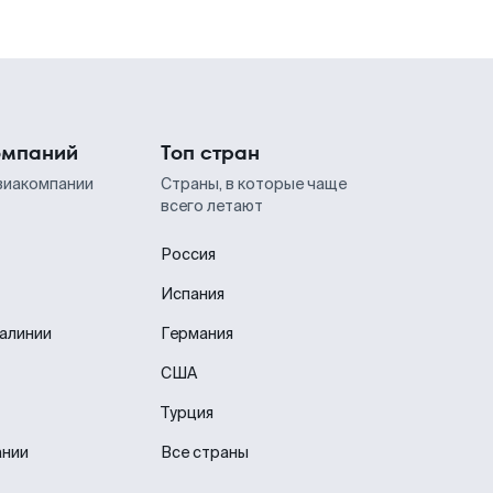
омпаний
Топ стран
виакомпании
Страны, в которые чаще
всего летают
Россия
Испания
иалинии
Германия
США
Турция
ании
Все страны