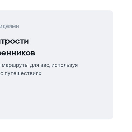
 идеями
итрости
венников
 маршруты для вас, используя
 о путешествиях