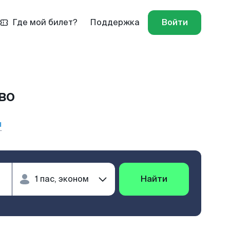
Где мой билет?
Поддержка
Войти
во
ы
Найти