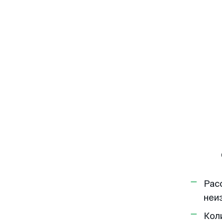
Рас
неи
Кол