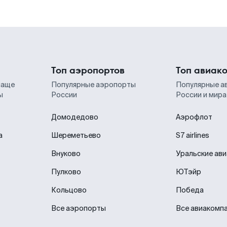
Топ аэропортов
Топ авиак
чаще
Популярные аэропорты
Популярные а
ы
России
России и мира
Домодедово
Аэрофлот
а
Шереметьево
S7 airlines
Внуково
Уральские ав
Пулково
ЮТэйр
Кольцово
Победа
Все аэропорты
Все авиакомп