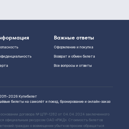
нформация
Важные ответы
зопасность
Оформление и покупка
нфиденциальность
Возврат и обмен билета
ерта
Все вопросы и ответы
2011–2026
Купибилет
шёвые билеты на самолёт и поезд, бронирование и онлайн-заказ
 основании договора № ЦПР-1282 от 04.04.2024 заключенного
ется официальным ресурсом ОАО «РЖД». Стоимость билетов
ретензий граждан о возмещении убытков просим обращаться