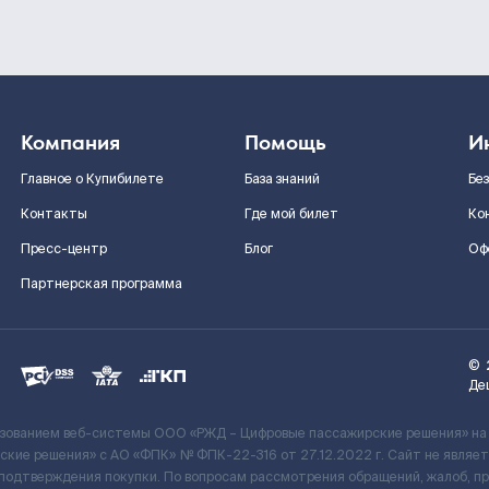
Компания
Помощь
И
Главное о Купибилете
База знаний
Бе
Контакты
Где мой билет
Ко
Пресс-центр
Блог
Оф
Партнерская программа
©
Де
ьзованием веб-системы ООО «РЖД – Цифровые пассажирские решения» на
кие решения» c АО «ФПК» № ФПК-22-316 от 27.12.2022 г. Сайт не явля
 подтверждения покупки. По вопросам рассмотрения обращений, жалоб, п