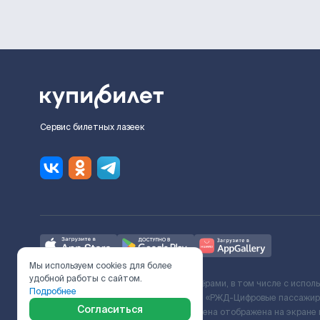
Сервис билетных лазеек
Мы используем cookies для более
удобной работы с сайтом.
Ж/Д билеты предоставляются партнёрами, в том числе с испол
Подробнее
с Поставщиком услуг и Договора ООО «РЖД-Цифровые пассажирс
Согласиться
включает сервисный сбор. Итоговая цена отображена на экране