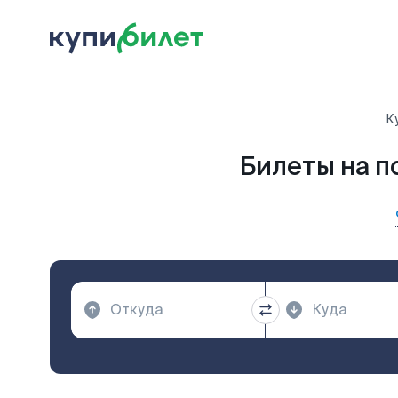
К
Билеты на п