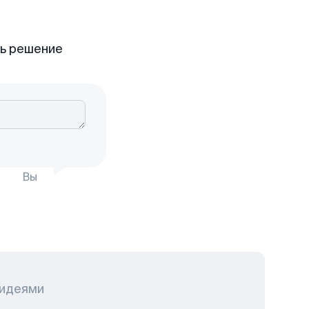
ть решение
Вы
 идеями