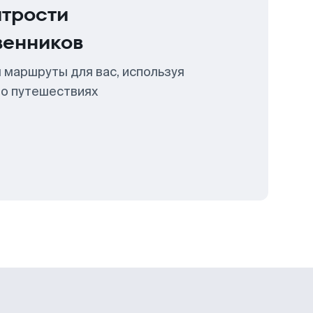
итрости
венников
 маршруты для вас, используя
 о путешествиях