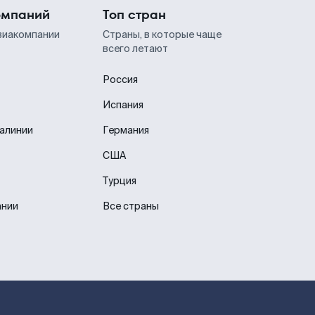
омпаний
Топ стран
виакомпании
Страны, в которые чаще
всего летают
Россия
Испания
иалинии
Германия
США
Турция
ании
Все страны