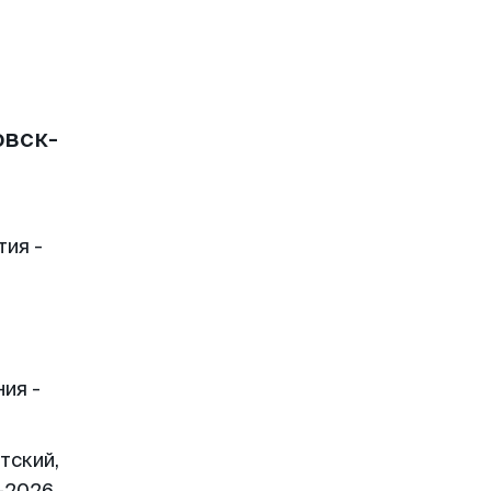
овск-
тия -
ия -
тский,