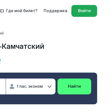
Где мой билет?
Поддержка
Войти
ий
к-Камчатский
ы
Найти