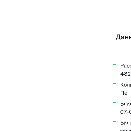
Данн
Рас
482
Кол
Пет
Бли
07-
Бил