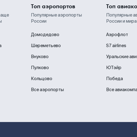
Топ аэропортов
Топ авиак
чаще
Популярные аэропорты
Популярные а
ы
России
России и мира
Домодедово
Аэрофлот
а
Шереметьево
S7 airlines
Внуково
Уральские ав
Пулково
ЮТэйр
Кольцово
Победа
Все аэропорты
Все авиакомп