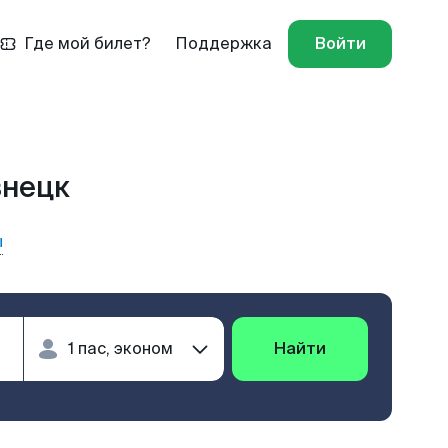
Где мой билет?
Поддержка
Войти
знецк
ы
Найти