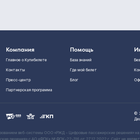
Компания
Помощь
И
Главное о Купибилете
База знаний
Бе
Контакты
Где мой билет
Ко
Пресс-центр
Блог
Оф
Партнерская программа
©
Де
ьзованием веб-системы ООО «РЖД – Цифровые пассажирские решения» на
кие решения» c АО «ФПК» № ФПК-22-316 от 27.12.2022 г. Сайт не явля