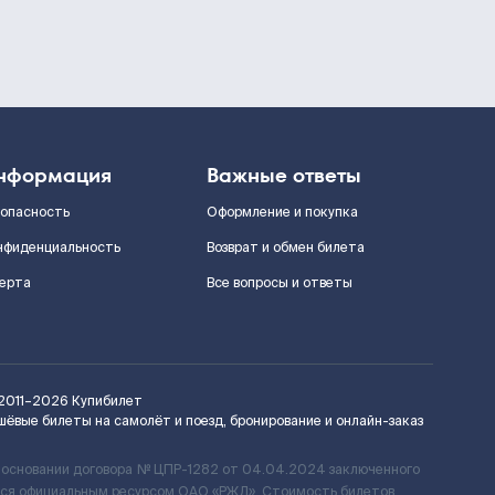
нформация
Важные ответы
зопасность
Оформление и покупка
нфиденциальность
Возврат и обмен билета
ерта
Все вопросы и ответы
2011–2026
Купибилет
шёвые билеты на самолёт и поезд, бронирование и онлайн-заказ
 основании договора № ЦПР-1282 от 04.04.2024 заключенного
ется официальным ресурсом ОАО «РЖД». Стоимость билетов