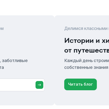
ом
Делимся классными
Истории и х
от путешест
, заботливые
Каждый день строим
та
собственные знания
Читать блог