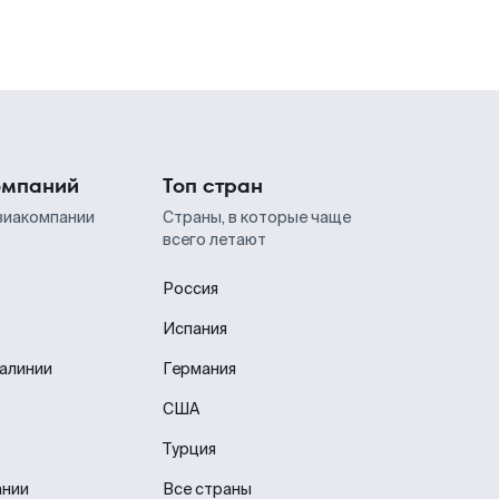
омпаний
Топ стран
виакомпании
Страны, в которые чаще
всего летают
Россия
Испания
иалинии
Германия
США
Турция
ании
Все страны