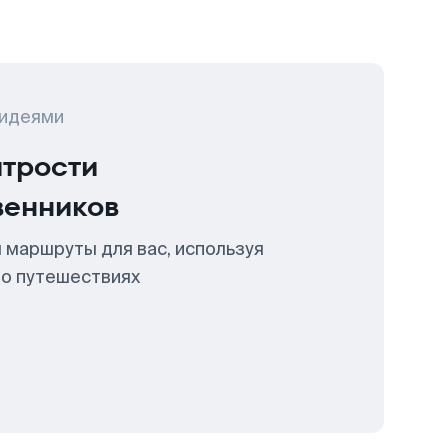
 идеями
итрости
венников
 маршруты для вас, используя
 о путешествиях