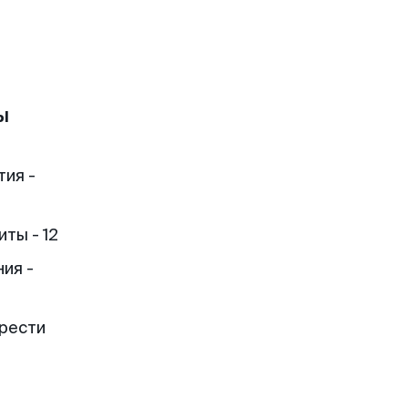
ы
тия -
ты - 12
ия -
брести