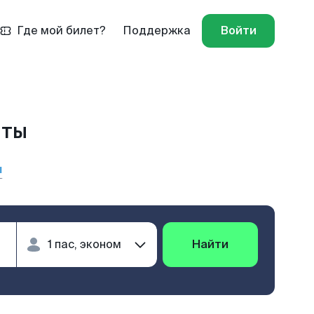
Где мой билет?
Поддержка
Войти
иты
ы
Найти