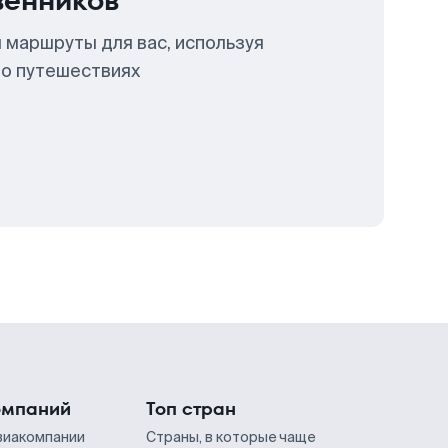
венников
 маршруты для вас, используя
 о путешествиях
омпаний
Топ стран
виакомпании
Страны, в которые чаще