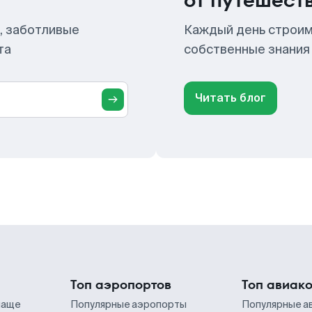
от путешест
, заботливые
Каждый день строим
та
собственные знания
Читать блог
Топ аэропортов
Топ авиак
чаще
Популярные аэропорты
Популярные а