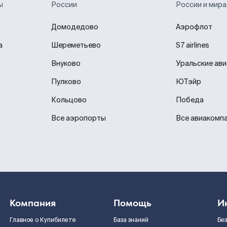
ы
России
России и мира
Домодедово
Аэрофлот
а
Шереметьево
S7 airlines
Внуково
Уральские ав
Пулково
ЮТэйр
Кольцово
Победа
Все аэропорты
Все авиакомп
Компания
Помощь
И
Главное о Купибилете
База знаний
Бе