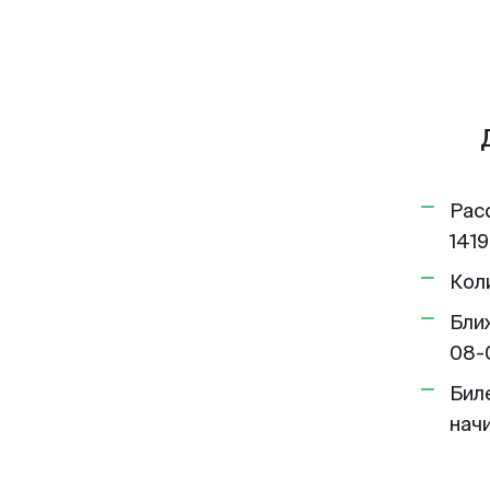
Рас
1419
Кол
Бли
08-
Бил
нач