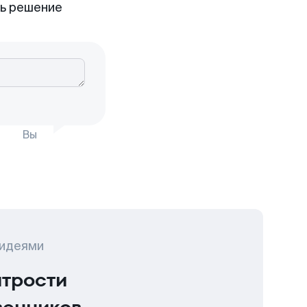
ть решение
Вы
 идеями
итрости