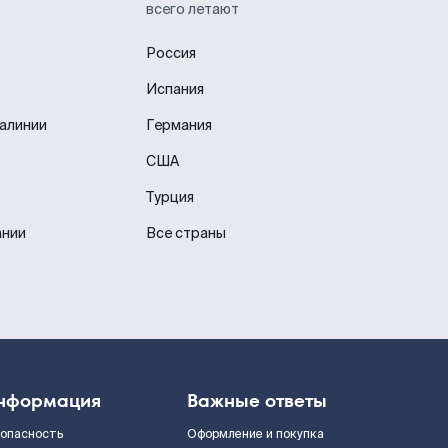
всего летают
Россия
Испания
иалинии
Германия
США
Турция
ании
Все страны
нформация
Важные ответы
зопасность
Оформление и покупка