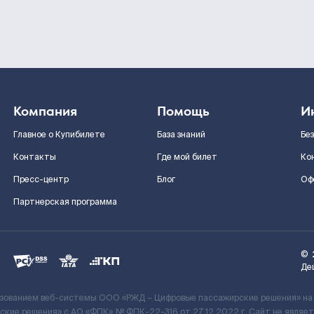
Компания
Помощь
И
Главное о Купибилете
База знаний
Бе
Контакты
Где мой билет
Ко
Пресс-центр
Блог
Оф
Партнерская программа
©
Де
ьзованием веб-системы ООО «РЖД – Цифровые пассажирские решения» на
кие решения» c АО «ФПК» № ФПК-22-316 от 27.12.2022 г. Сайт не явля