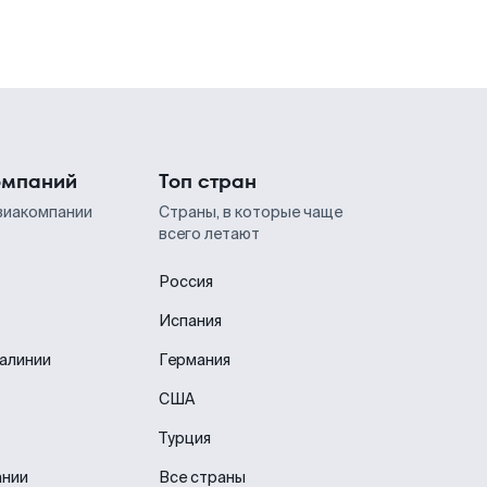
омпаний
Топ стран
виакомпании
Страны, в которые чаще
всего летают
Россия
Испания
иалинии
Германия
США
Турция
ании
Все страны