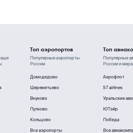
Топ аэропортов
Топ авиак
чаще
Популярные аэропорты
Популярные а
ы
России
России и мира
Домодедово
Аэрофлот
а
Шереметьево
S7 airlines
Внуково
Уральские ав
Пулково
ЮТэйр
Кольцово
Победа
Все аэропорты
Все авиакомп