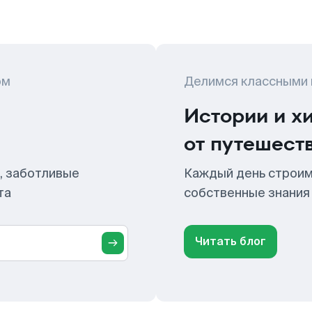
ом
Делимся классными
Истории и х
от путешест
, заботливые
Каждый день строим
та
собственные знания
Читать блог