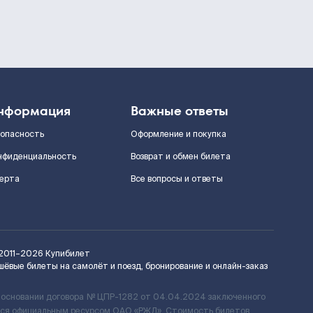
нформация
Важные ответы
зопасность
Оформление и покупка
нфиденциальность
Возврат и обмен билета
ерта
Все вопросы и ответы
2011–2026
Купибилет
шёвые билеты на самолёт и поезд, бронирование и онлайн-заказ
 основании договора № ЦПР-1282 от 04.04.2024 заключенного
ется официальным ресурсом ОАО «РЖД». Стоимость билетов