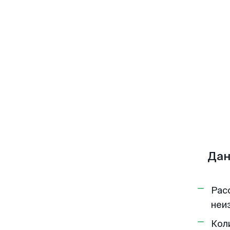
Дан
Рас
неи
Кол