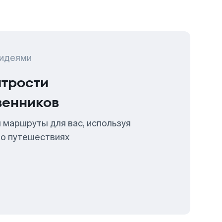
 идеями
итрости
венников
 маршруты для вас, используя
 о путешествиях