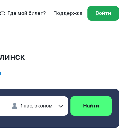
Где мой билет?
Поддержка
Войти
алинск
ы
Найти