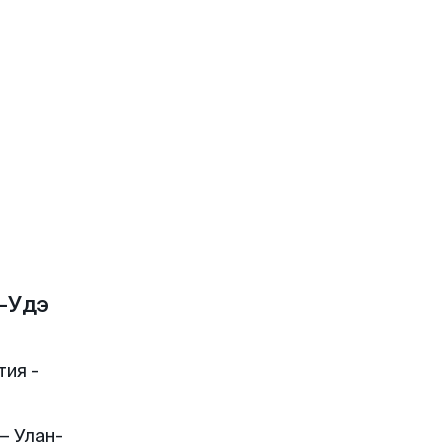
-Удэ
тия -
— Улан-