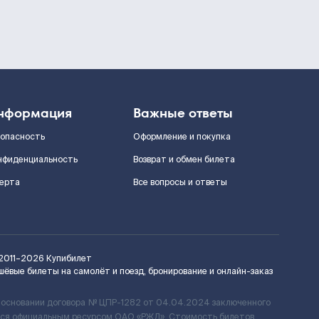
нформация
Важные ответы
зопасность
Оформление и покупка
нфиденциальность
Возврат и обмен билета
ерта
Все вопросы и ответы
2011–2026
Купибилет
шёвые билеты на самолёт и поезд, бронирование и онлайн-заказ
 основании договора № ЦПР-1282 от 04.04.2024 заключенного
ется официальным ресурсом ОАО «РЖД». Стоимость билетов