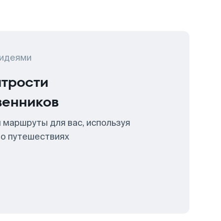
 идеями
итрости
венников
 маршруты для вас, используя
 о путешествиях