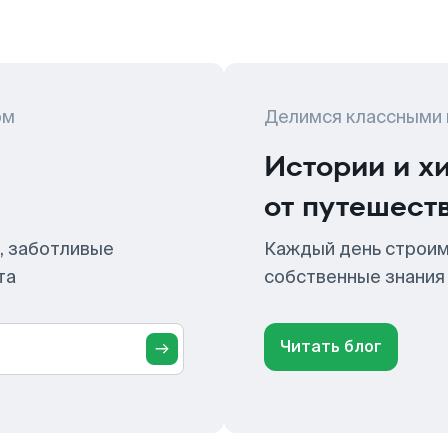
ом
Делимся классными
Истории и х
от путешест
, заботливые
Каждый день строим
та
собственные знания
Читать блог