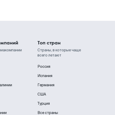
омпаний
Топ стран
виакомпании
Страны, в которые чаще
всего летают
Россия
Испания
иалинии
Германия
США
Турция
ании
Все страны