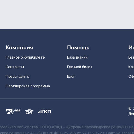
Компания
Помощь
И
Главное о Купибилете
База знаний
Бе
Контакты
Где мой билет
Ко
Пресс-центр
Блог
Оф
Партнерская программа
©
Де
ьзованием веб-системы ООО «РЖД – Цифровые пассажирские решения» на
кие решения» c АО «ФПК» № ФПК-22-316 от 27.12.2022 г. Сайт не явля