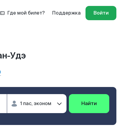
Где мой билет?
Поддержка
Войти
ан-Удэ
ы
Найти