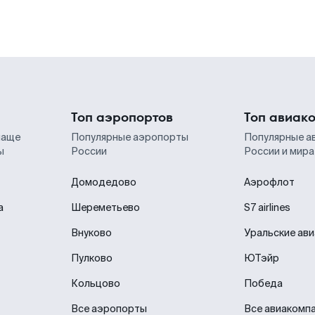
Топ аэропортов
Топ авиак
чаще
Популярные аэропорты
Популярные а
ы
России
России и мира
Домодедово
Аэрофлот
а
Шереметьево
S7 airlines
Внуково
Уральские ав
Пулково
ЮТэйр
Кольцово
Победа
Все аэропорты
Все авиакомп