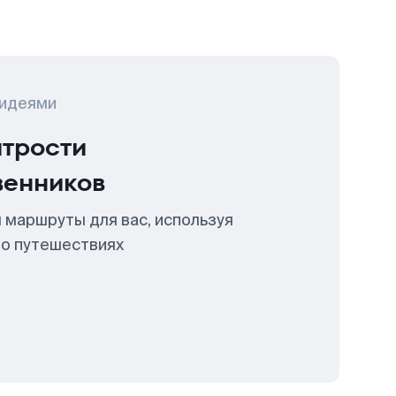
 идеями
итрости
венников
 маршруты для вас, используя
 о путешествиях