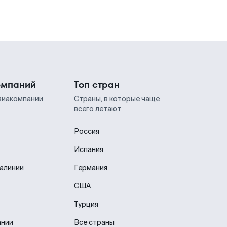
омпаний
Топ стран
виакомпании
Страны, в которые чаще
всего летают
Россия
Испания
иалинии
Германия
США
Турция
ании
Все страны