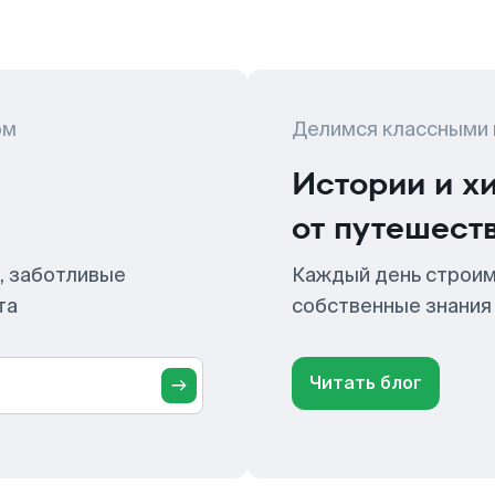
ом
Делимся классными
Истории и х
от путешест
, заботливые
Каждый день строим
та
собственные знания
Читать блог