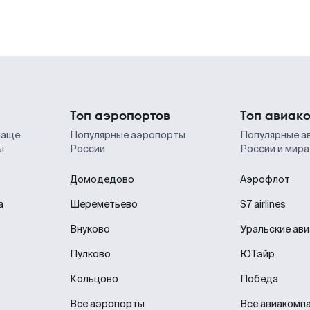
Топ аэропортов
Топ авиак
чаще
Популярные аэропорты
Популярные а
ы
России
России и мира
Домодедово
Аэрофлот
а
Шереметьево
S7 airlines
Внуково
Уральские ав
Пулково
ЮТэйр
Кольцово
Победа
Все аэропорты
Все авиакомп