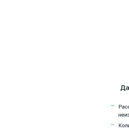
Да
Рас
неи
Кол