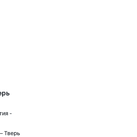
ерь
тия -
— Тверь