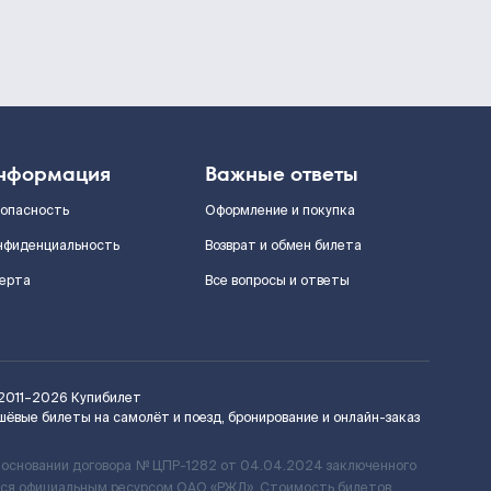
нформация
Важные ответы
зопасность
Оформление и покупка
нфиденциальность
Возврат и обмен билета
ерта
Все вопросы и ответы
2011–2026
Купибилет
шёвые билеты на самолёт и поезд, бронирование и онлайн-заказ
 основании договора № ЦПР-1282 от 04.04.2024 заключенного
ется официальным ресурсом ОАО «РЖД». Стоимость билетов