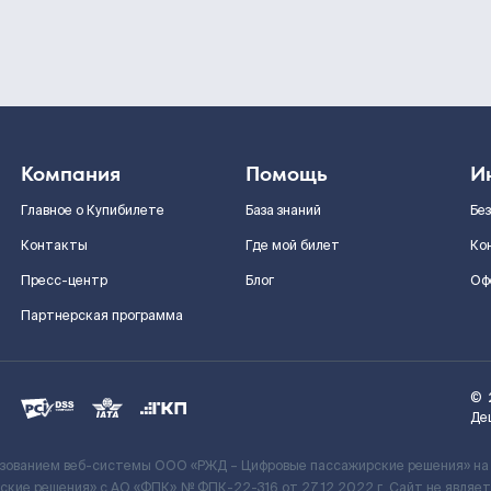
Компания
Помощь
И
Главное о Купибилете
База знаний
Бе
Контакты
Где мой билет
Ко
Пресс-центр
Блог
Оф
Партнерская программа
©
Де
ьзованием веб-системы ООО «РЖД – Цифровые пассажирские решения» на
кие решения» c АО «ФПК» № ФПК-22-316 от 27.12.2022 г. Сайт не явля