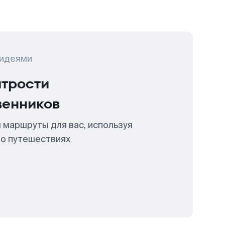
 идеями
итрости
венников
 маршруты для вас, используя
 о путешествиях