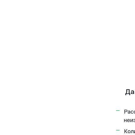
Да
Рас
неи
Кол