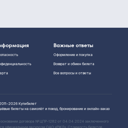
нформация
Важные ответы
зопасность
Оформление и покупка
нфиденциальность
Возврат и обмен билета
ерта
Все вопросы и ответы
2011–2026
Купибилет
шёвые билеты на самолёт и поезд, бронирование и онлайн-заказ
 основании договора № ЦПР-1282 от 04.04.2024 заключенного
ется официальным ресурсом ОАО «РЖД». Стоимость билетов