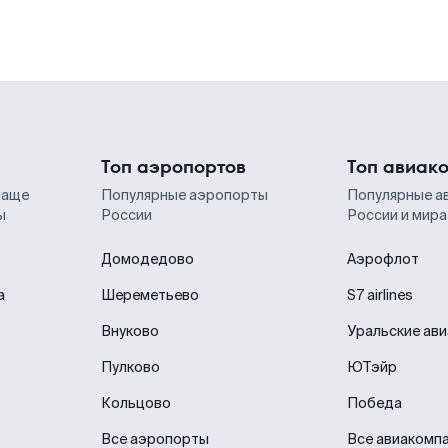
Топ аэропортов
Топ авиак
чаще
Популярные аэропорты
Популярные а
ы
России
России и мира
Домодедово
Аэрофлот
а
Шереметьево
S7 airlines
Внуково
Уральские ав
Пулково
ЮТэйр
Кольцово
Победа
Все аэропорты
Все авиакомп