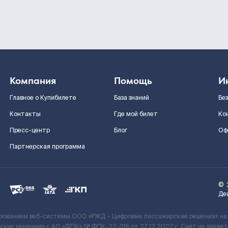
Компания
Помощь
И
Главное о Купибилете
База знаний
Бе
Контакты
Где мой билет
Ко
Пресс-центр
Блог
Оф
Партнерская программа
©
Де
ьзованием веб-системы ООО «РЖД – Цифровые пассажирские решения» на
кие решения» c АО «ФПК» № ФПК-22-316 от 27.12.2022 г. Сайт не явля