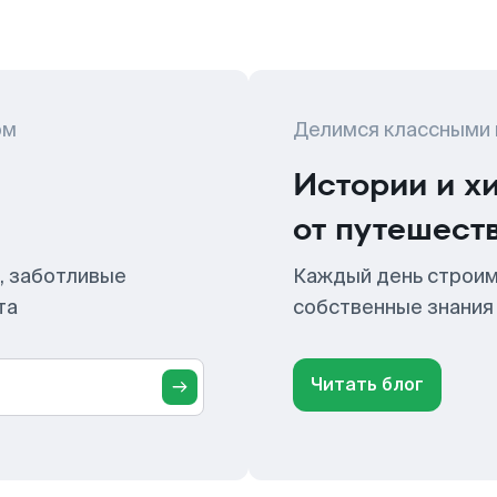
ом
Делимся классными
Истории и х
от путешест
, заботливые
Каждый день строим
та
собственные знания
Читать блог