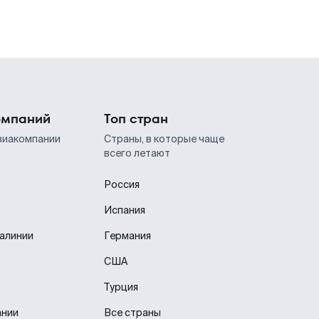
омпаний
Топ стран
виакомпании
Страны, в которые чаще
всего летают
Россия
Испания
иалинии
Германия
США
Турция
ании
Все страны