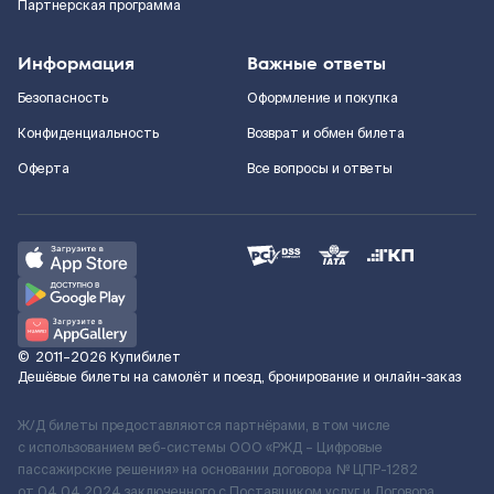
Партнерская программа
Информация
Важные ответы
Безопасность
Оформление и покупка
Конфиденциальность
Возврат и обмен билета
Оферта
Все вопросы и ответы
©
2011–2026
Купибилет
Дешёвые билеты на самолёт и поезд, бронирование и онлайн-заказ
Ж/Д билеты предоставляются партнёрами, в том числе
с использованием веб-системы ООО «РЖД – Цифровые
пассажирские решения» на основании договора № ЦПР-1282
от 04.04.2024 заключенного с Поставщиком услуг и Договора