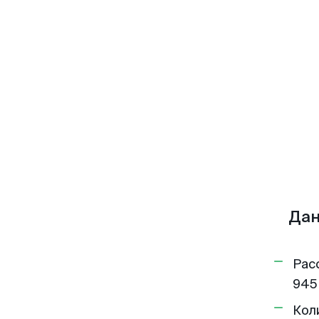
Дан
Рас
945
Кол