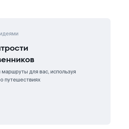
 идеями
итрости
венников
 маршруты для вас, используя
 о путешествиях