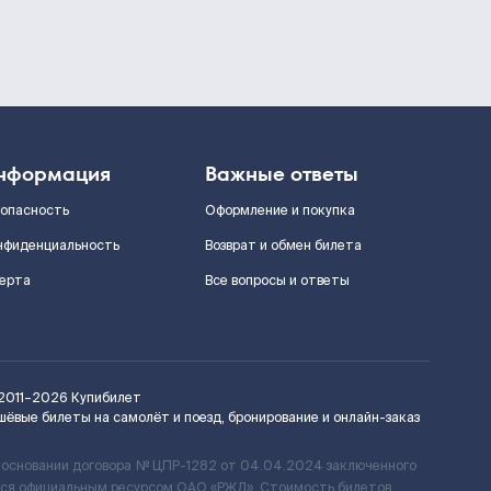
нформация
Важные ответы
зопасность
Оформление и покупка
нфиденциальность
Возврат и обмен билета
ерта
Все вопросы и ответы
2011–2026
Купибилет
шёвые билеты на самолёт и поезд, бронирование и онлайн-заказ
 основании договора № ЦПР-1282 от 04.04.2024 заключенного
ется официальным ресурсом ОАО «РЖД». Стоимость билетов