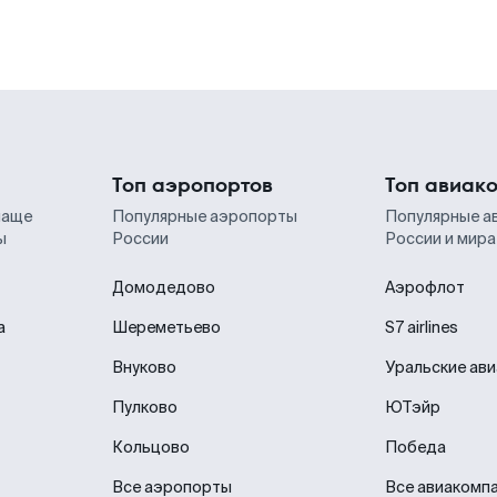
Топ аэропортов
Топ авиак
чаще
Популярные аэропорты
Популярные а
ы
России
России и мира
Домодедово
Аэрофлот
а
Шереметьево
S7 airlines
Внуково
Уральские ав
Пулково
ЮТэйр
Кольцово
Победа
Все аэропорты
Все авиакомп