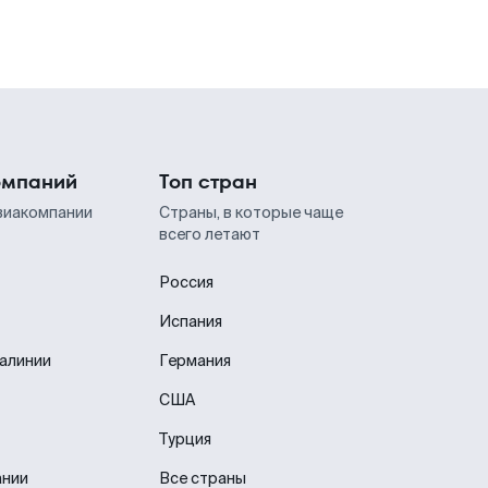
омпаний
Топ стран
виакомпании
Страны, в которые чаще
всего летают
Россия
Испания
иалинии
Германия
США
Турция
ании
Все страны