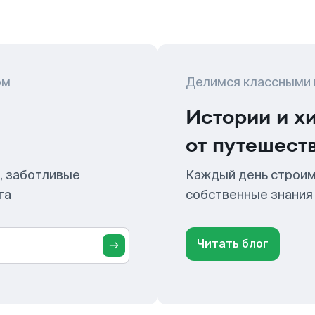
ом
Делимся классными
Истории и х
от путешест
, заботливые
Каждый день строим
та
собственные знания
Читать блог