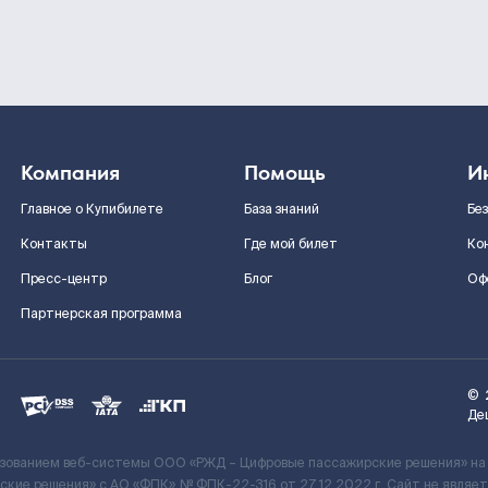
Компания
Помощь
И
Главное о Купибилете
База знаний
Бе
Контакты
Где мой билет
Ко
Пресс-центр
Блог
Оф
Партнерская программа
©
Де
ьзованием веб-системы ООО «РЖД – Цифровые пассажирские решения» на
кие решения» c АО «ФПК» № ФПК-22-316 от 27.12.2022 г. Сайт не явля