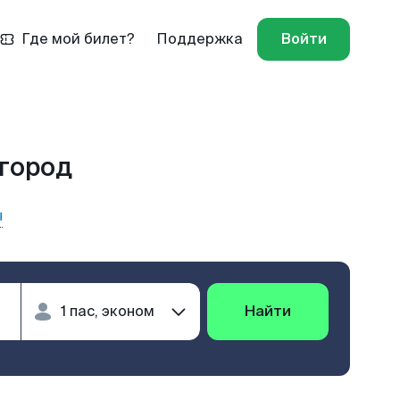
Где мой билет?
Поддержка
Войти
вгород
ы
Найти