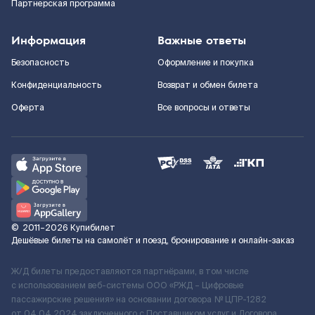
Партнерская программа
Информация
Важные ответы
Безопасность
Оформление и покупка
Конфиденциальность
Возврат и обмен билета
Оферта
Все вопросы и ответы
©
2011–2026
Купибилет
Дешёвые билеты на самолёт и поезд, бронирование и онлайн-заказ
Ж/Д билеты предоставляются партнёрами, в том числе
с использованием веб-системы ООО «РЖД – Цифровые
пассажирские решения» на основании договора № ЦПР-1282
от 04.04.2024 заключенного с Поставщиком услуг и Договора