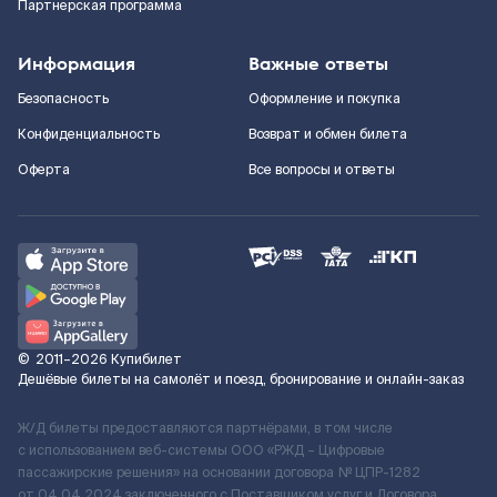
Партнерская программа
Информация
Важные ответы
Безопасность
Оформление и покупка
Конфиденциальность
Возврат и обмен билета
Оферта
Все вопросы и ответы
©
2011–2026
Купибилет
Дешёвые билеты на самолёт и поезд, бронирование и онлайн-заказ
Ж/Д билеты предоставляются партнёрами, в том числе
с использованием веб-системы ООО «РЖД – Цифровые
пассажирские решения» на основании договора № ЦПР-1282
от 04.04.2024 заключенного с Поставщиком услуг и Договора