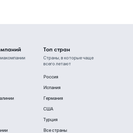
омпаний
Топ стран
виакомпании
Страны, в которые чаще
всего летают
Россия
Испания
иалинии
Германия
США
Турция
ании
Все страны