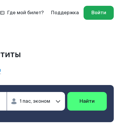
Где мой билет?
Поддержка
Войти
атиты
ы
Найти