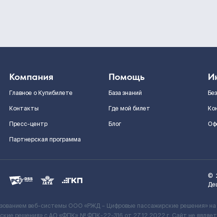
Компания
Помощь
И
Главное о Купибилете
База знаний
Бе
Контакты
Где мой билет
Ко
Пресс-центр
Блог
Оф
Партнерская программа
©
Де
ьзованием веб-системы ООО «РЖД – Цифровые пассажирские решения» на
кие решения» c АО «ФПК» № ФПК-22-316 от 27.12.2022 г. Сайт не явля