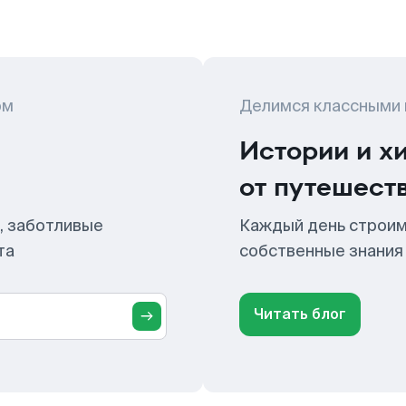
ом
Делимся классными
Истории и х
от путешест
, заботливые
Каждый день строим
та
собственные знания
Читать блог