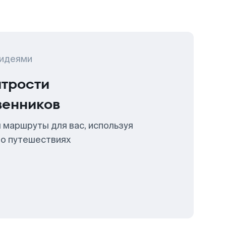
 идеями
итрости
венников
 маршруты для вас, используя
 о путешествиях