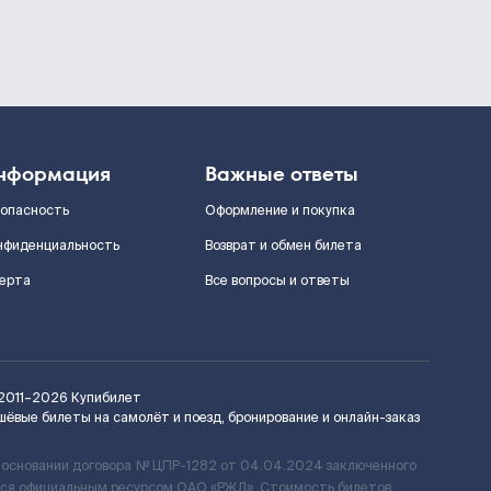
нформация
Важные ответы
зопасность
Оформление и покупка
нфиденциальность
Возврат и обмен билета
ерта
Все вопросы и ответы
2011–2026
Купибилет
шёвые билеты на самолёт и поезд, бронирование и онлайн-заказ
 основании договора № ЦПР-1282 от 04.04.2024 заключенного
ется официальным ресурсом ОАО «РЖД». Стоимость билетов