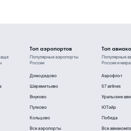
Топ аэропортов
Топ авиак
чаще
Популярные аэропорты
Популярные а
ы
России
России и мира
Домодедово
Аэрофлот
а
Шереметьево
S7 airlines
Внуково
Уральские ав
Пулково
ЮТэйр
Кольцово
Победа
Все аэропорты
Все авиакомп