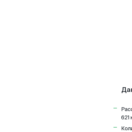
Да
Рас
621 
Кол