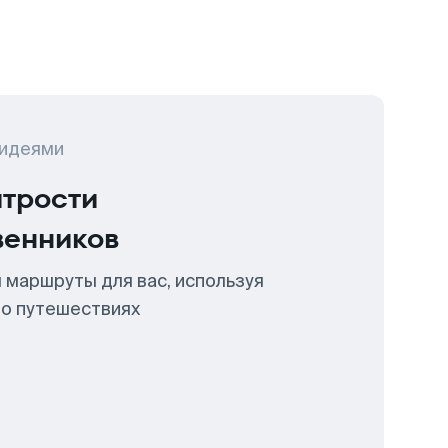
 идеями
итрости
венников
 маршруты для вас, используя
 о путешествиях