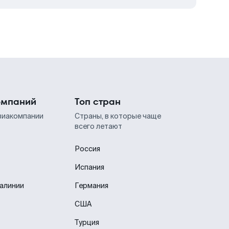
омпаний
Топ стран
виакомпании
Страны, в которые чаще
всего летают
Россия
Испания
иалинии
Германия
США
Турция