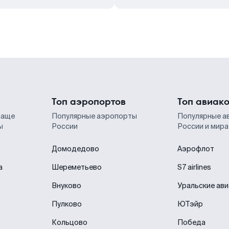
Топ аэропортов
Топ авиак
чаще
Популярные аэропорты
Популярные а
ы
России
России и мира
Домодедово
Аэрофлот
а
Шереметьево
S7 airlines
Внуково
Уральские ав
Пулково
ЮТэйр
Кольцово
Победа