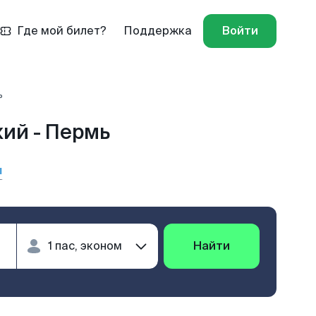
Где мой билет?
Поддержка
Войти
ь
ий - Пермь
ы
Найти