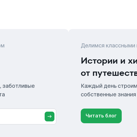
ом
Делимся классными
Истории и х
от путешест
, заботливые
Каждый день строим
та
собственные знания
Читать блог