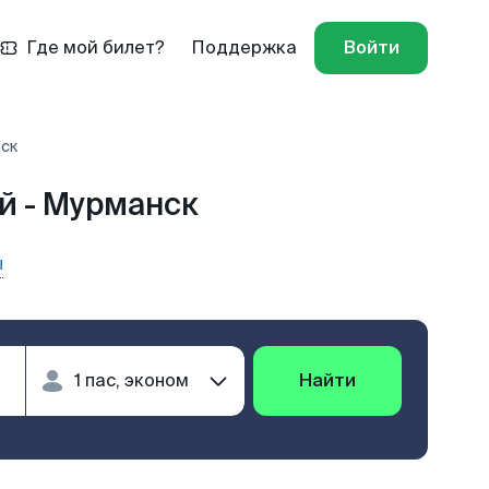
Где мой билет?
Поддержка
Войти
ск
й - Мурманск
ы
Найти