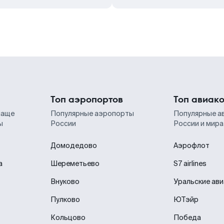
Топ аэропортов
Топ авиак
чаще
Популярные аэропорты
Популярные а
ы
России
России и мира
Домодедово
Аэрофлот
а
Шереметьево
S7 airlines
Внуково
Уральские ав
Пулково
ЮТэйр
Кольцово
Победа