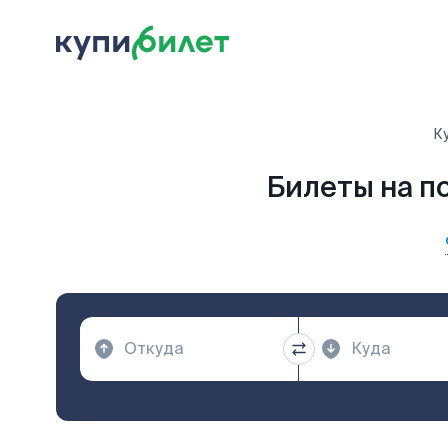
К
Билеты на п