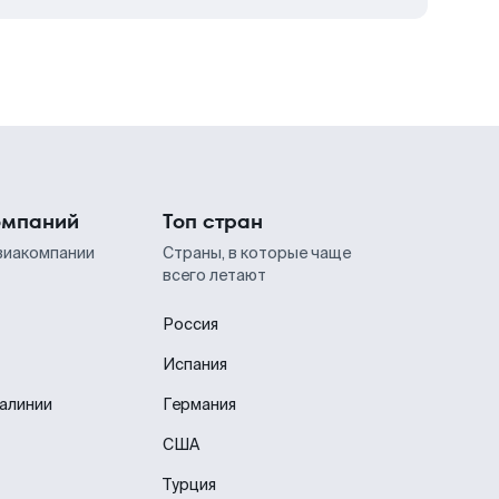
омпаний
Топ стран
виакомпании
Страны, в которые чаще
всего летают
Россия
Испания
иалинии
Германия
США
Турция