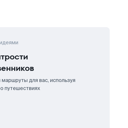
 идеями
итрости
венников
 маршруты для вас, используя
 о путешествиях