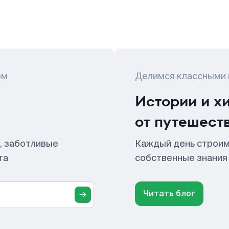
ом
Делимся классными
Истории и х
от путешест
, заботливые
Каждый день строим
та
собственные знания
Читать блог