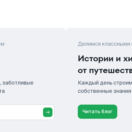
ом
Делимся классными
Истории и х
от путешест
, заботливые
Каждый день строим
та
собственные знания
Читать блог