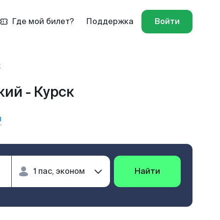
Где мой билет?
Поддержка
Войти
к
ий - Курск
ы
Найти