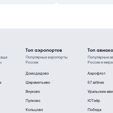
Топ аэропортов
Топ авиак
чаще
Популярные аэропорты
Популярные а
ы
России
России и мира
Домодедово
Аэрофлот
а
Шереметьево
S7 airlines
Внуково
Уральские ав
Пулково
ЮТэйр
Кольцово
Победа