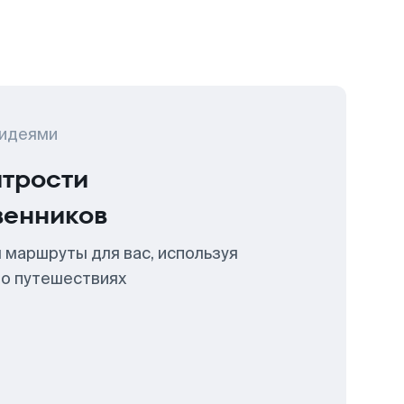
 идеями
итрости
венников
 маршруты для вас, используя
 о путешествиях