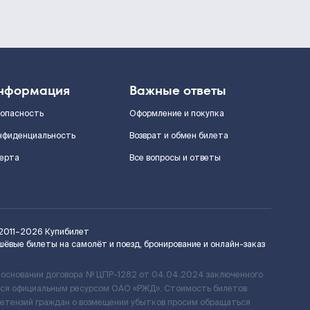
нформация
Важные ответы
зопасность
Оформление и покупка
нфиденциальность
Возврат и обмен билета
ерта
Все вопросы и ответы
2011–2026
Купибилет
шёвые билеты на самолёт и поезд, бронирование и онлайн-заказ
 основании договора № ЦПР-1282 от 04.04.2024 заключенного
ется официальным ресурсом ОАО «РЖД». Стоимость билетов
ретензий граждан о возмещении убытков просим обращаться