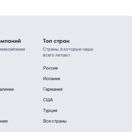
омпаний
Топ стран
виакомпании
Страны, в которые чаще
всего летают
Россия
Испания
иалинии
Германия
США
Турция
ании
Все страны