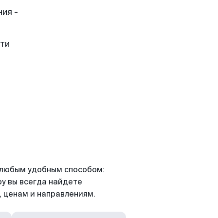
ия -
сти
я любым удобным способом:
ру вы всегда найдете
 ценам и направлениям.