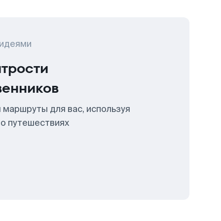
 идеями
итрости
венников
 маршруты для вас, используя
 о путешествиях