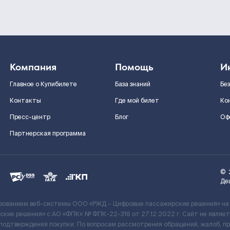
Компания
Помощь
И
Главное о Купибилете
База знаний
Бе
Контакты
Где мой билет
Ко
Пресс-центр
Блог
Оф
Партнерская программа
©
Де
ьзованием веб-системы ООО «РЖД – Цифровые пассажирские решения» на
кие решения» c АО «ФПК» № ФПК-22-316 от 27.12.2022 г. Сайт не явля
 подтверждения покупки. По вопросам рассмотрения обращений, жалоб, п