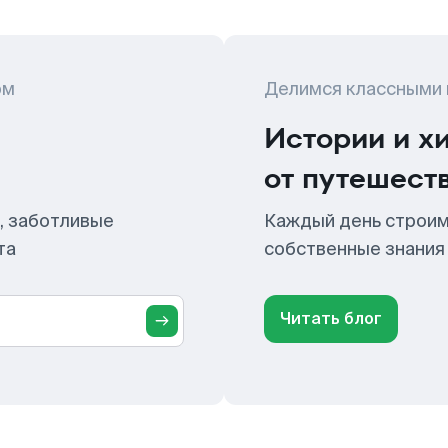
ом
Делимся классными
Истории и х
от путешест
, заботливые
Каждый день строим
та
собственные знания
Читать блог