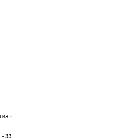
тия -
- 33