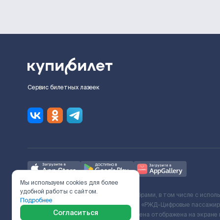
Сервис билетных лазеек
Мы используем cookies для более
удобной работы с сайтом.
Ж/Д билеты предоставляются партнёрами, в том числе с испол
Подробнее
с Поставщиком услуг и Договора ООО «РЖД-Цифровые пассажирс
Согласиться
включает сервисный сбор. Итоговая цена отображена на экране