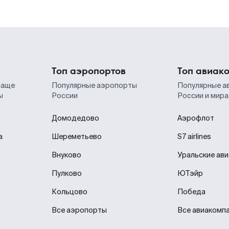
Топ аэропортов
Топ авиак
чаще
Популярные аэропорты
Популярные а
ы
России
России и мира
Домодедово
Аэрофлот
а
Шереметьево
S7 airlines
Внуково
Уральские ав
Пулково
ЮТэйр
Кольцово
Победа
Все аэропорты
Все авиакомп