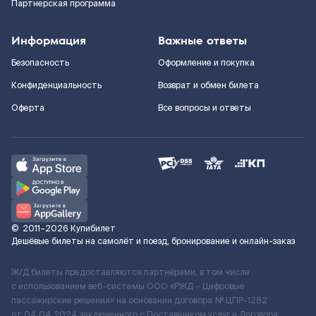
Партнерская программа
Информация
Важные ответы
Безопасность
Оформление и покупка
Конфиденциальность
Возврат и обмен билета
Оферта
Все вопросы и ответы
©
2011–2026
Купибилет
Дешёвые билеты на самолёт и поезд, бронирование и онлайн-заказ
Ж/Д билеты предоставляются партнёрами, в том числе
с использованием веб-системы ООО «РЖД – Цифровые
пассажирские решения» на основании договора № ЦПР-1282
от 04.04.2024 заключенного с Поставщиком услуг и Договора