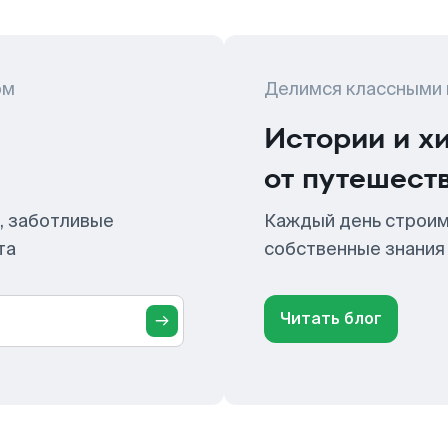
ом
Делимся классными
Истории и х
от путешест
, заботливые
Каждый день строим
та
собственные знания
Читать блог