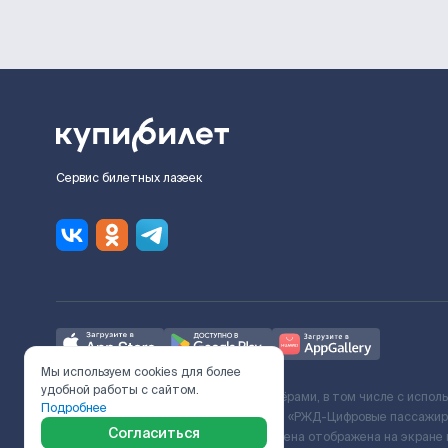
Сервис билетных лазеек
Мы используем cookies для более
удобной работы с сайтом.
Ж/Д билеты предоставляются партнёрами, в том числе с испол
Подробнее
с Поставщиком услуг и Договора ООО «РЖД-Цифровые пассажирс
Согласиться
включает сервисный сбор. Итоговая цена отображена на экране