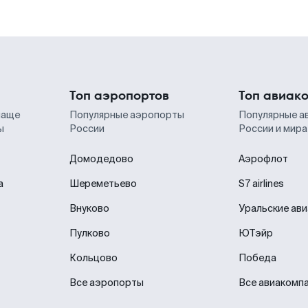
Топ аэропортов
Топ авиак
чаще
Популярные аэропорты
Популярные а
ы
России
России и мира
Домодедово
Аэрофлот
а
Шереметьево
S7 airlines
Внуково
Уральские ав
Пулково
ЮТэйр
Кольцово
Победа
Все аэропорты
Все авиакомп