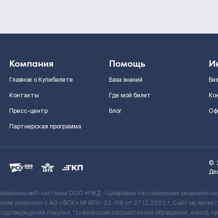
Компания
Помощь
И
Главное о Купибилете
База знаний
Бе
Контакты
Где мой билет
Ко
Пресс-центр
Блог
Оф
Партнерская программа
©
Де
ьзованием веб-системы ООО «РЖД – Цифровые пассажирские решения» на
кие решения» c АО «ФПК» № ФПК-22-316 от 27.12.2022 г. Сайт не явля
 подтверждения покупки. По вопросам рассмотрения обращений, жалоб, п