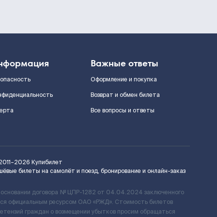
нформация
Важные ответы
зопасность
Оформление и покупка
нфиденциальность
Возврат и обмен билета
ерта
Все вопросы и ответы
2011–2026
Купибилет
шёвые билеты на самолёт и поезд, бронирование и онлайн-заказ
 основании договора № ЦПР-1282 от 04.04.2024 заключенного
ется официальным ресурсом ОАО «РЖД». Стоимость билетов
ретензий граждан о возмещении убытков просим обращаться