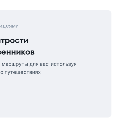
 идеями
итрости
венников
 маршруты для вас, используя
 о путешествиях