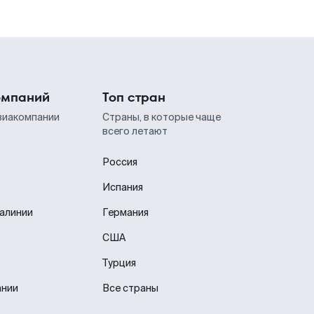
омпаний
Топ стран
виакомпании
Страны, в которые чаще
всего летают
Россия
Испания
иалинии
Германия
США
Турция
ании
Все страны