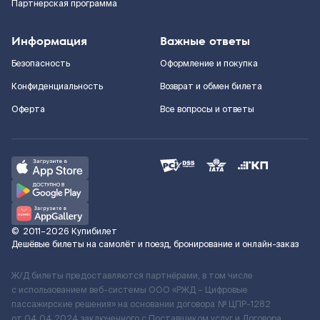
Партнерская программа
Информация
Важные ответы
Безопасность
Оформление и покупка
Конфиденциальность
Возврат и обмен билета
Оферта
Все вопросы и ответы
©
2011–2026
Купибилет
Дешёвые билеты на самолёт и поезд, бронирование и онлайн-заказ
Ж/Д билеты предоставляются партнёрами, в том числе
с использованием веб-системы ООО «РЖД – Цифровые
пассажирские решения» на основании договора № ЦПР-1282
от 04.04.2024 заключенного с Поставщиком услуг и Договора