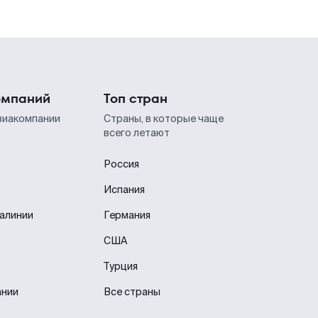
омпаний
Топ стран
виакомпании
Страны, в которые чаще
всего летают
Россия
Испания
иалинии
Германия
США
Турция
ании
Все страны