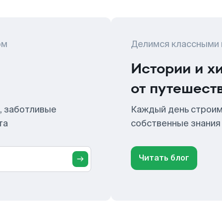
ом
Делимся классными
Истории и х
от путешест
, заботливые
Каждый день строим
та
собственные знания
Читать блог