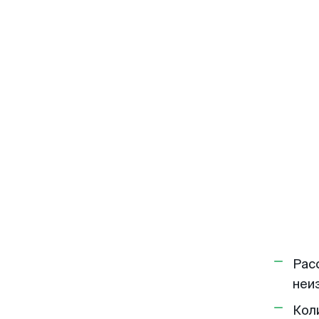
Рас
неи
Кол