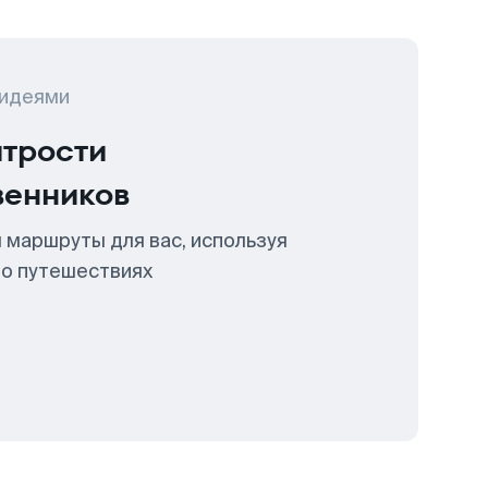
 идеями
итрости
венников
 маршруты для вас, используя
 о путешествиях