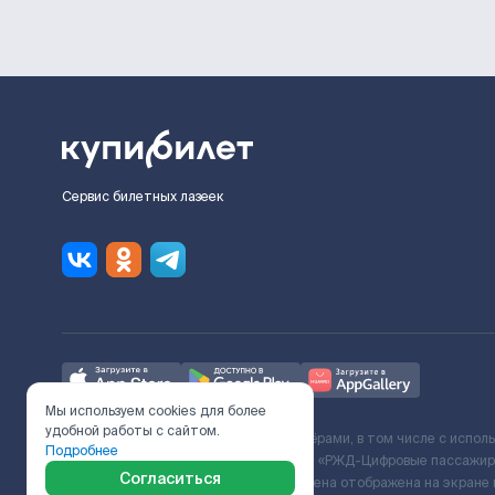
Сервис билетных лазеек
Мы используем cookies для более
удобной работы с сайтом.
Ж/Д билеты предоставляются партнёрами, в том числе с испол
Подробнее
с Поставщиком услуг и Договора ООО «РЖД-Цифровые пассажирс
Согласиться
включает сервисный сбор. Итоговая цена отображена на экране