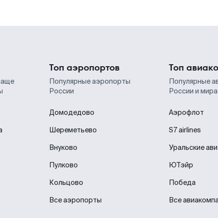
Топ аэропортов
Топ авиак
чаще
Популярные аэропорты
Популярные а
ы
России
России и мира
Домодедово
Аэрофлот
а
Шереметьево
S7 airlines
Внуково
Уральские ав
Пулково
ЮТэйр
Кольцово
Победа
Все аэропорты
Все авиакомп