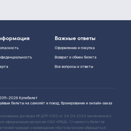
нформация
Важные ответы
зопасность
Оформление и покупка
нфиденциальность
Возврат и обмен билета
ерта
Все вопросы и ответы
2011–2026
Купибилет
шёвые билеты на самолёт и поезд, бронирование и онлайн-заказ
 основании договора № ЦПР-1282 от 04.04.2024 заключенного
ется официальным ресурсом ОАО «РЖД». Стоимость билетов
ретензий граждан о возмещении убытков просим обращаться