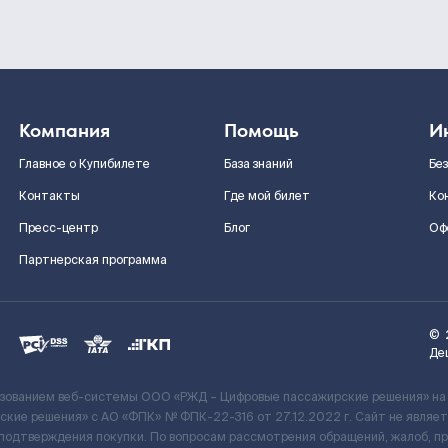
Компания
Помощь
И
Главное о Купибилете
База знаний
Бе
Контакты
Где мой билет
Ко
Пресс-центр
Блог
Оф
Партнерская программа
©
Де
ьзованием веб-системы ООО «РЖД – Цифровые пассажирские решения» на
кие решения» c АО «ФПК» № ФПК-22-316 от 27.12.2022 г. Сайт не явля
 подтверждения покупки. По вопросам рассмотрения обращений, жалоб, п