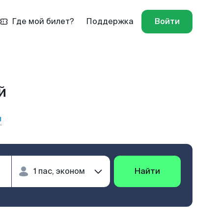
Где мой билет?
Поддержка
Войти
й
ы
Найти