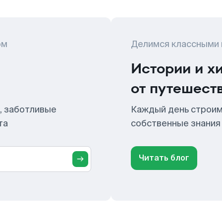
ом
Делимся классными
Истории и х
от путешест
, заботливые
Каждый день строим
та
собственные знания
Читать блог