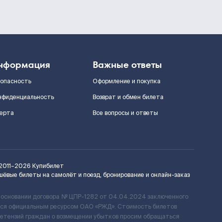
нформация
Важные ответы
зопасность
Оформление и покупка
нфиденциальность
Возврат и обмен билета
ерта
Все вопросы и ответы
2011–2026
Купибилет
шёвые билеты на самолёт и поезд, бронирование и онлайн-заказ
 основании договора № ЦПР-1282 от 04.04.2024 заключенного
ется официальным ресурсом ОАО «РЖД». Стоимость билетов
ретензий граждан о возмещении убытков просим обращаться