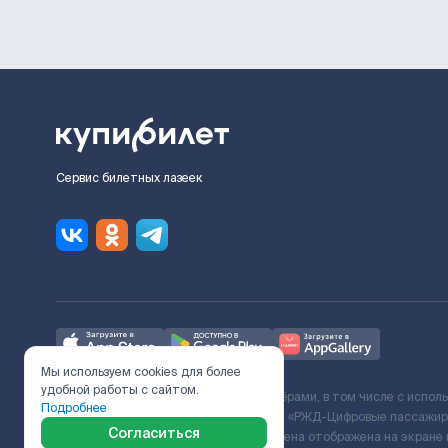
Сервис билетных лазеек
Мы используем cookies для более
удобной работы с сайтом.
Ж/Д билеты предоставляются партнёрами, в том числе с испол
Подробнее
с Поставщиком услуг и Договора ООО «РЖД-Цифровые пассажирс
Согласиться
включает сервисный сбор. Итоговая цена отображена на экране