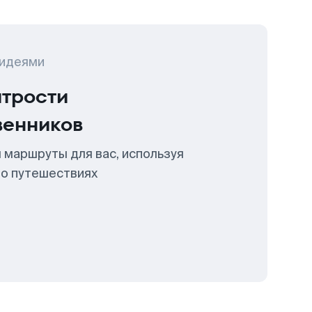
 идеями
итрости
венников
 маршруты для вас, используя
 о путешествиях