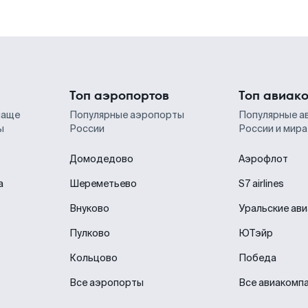
Топ аэропортов
Топ авиак
чаще
Популярные аэропорты
Популярные а
ы
России
России и мира
Домодедово
Аэрофлот
а
Шереметьево
S7 airlines
Внуково
Уральские ав
Пулково
ЮТэйр
Кольцово
Победа
Все аэропорты
Все авиакомп