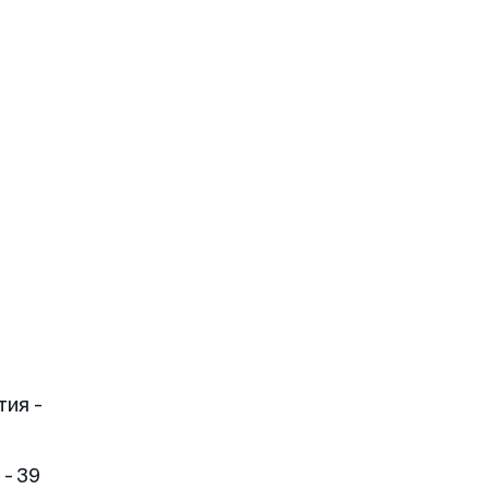
тия -
- 39