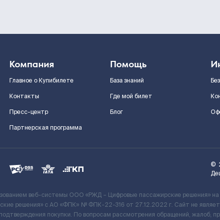
Компания
Помощь
И
Главное о Купибилете
База знаний
Бе
Контакты
Где мой билет
Ко
Пресс-центр
Блог
Оф
Партнерская программа
©
Де
ьзованием веб-системы ООО «РЖД – Цифровые пассажирские решения» на
кие решения» c АО «ФПК» № ФПК-22-316 от 27.12.2022 г. Сайт не явля
 подтверждения покупки. По вопросам рассмотрения обращений, жалоб, п