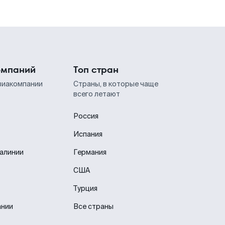
омпаний
Топ стран
виакомпании
Страны, в которые чаще
всего летают
Россия
Испания
иалинии
Германия
США
Турция
ании
Все страны